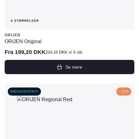
6 STØRRELSER
ORIJEN
ORIJEN Original
Fra
199,20
DKK
224,10
DKK
v/ 6 stk.
Se mere
Dette
vare
har
MÆNGDERABAT
- 33%
flere
varianter.
Mulighederne
kan
vælges
på