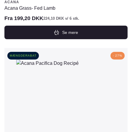
ACANA
Acana Grass- Fed Lamb
Fra
199,20
DKK
224,10
DKK
v/ 6 stk.
Se mere
Dette
vare
har
MÆNGDERABAT
- 27%
flere
varianter.
Mulighederne
kan
vælges
på
varesiden