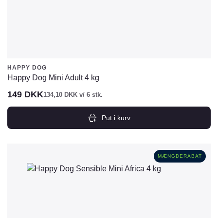
HAPPY DOG
Happy Dog Mini Adult 4 kg
149
DKK
134,10
DKK
v/ 6 stk.
Put i kurv
MÆNGDERABAT