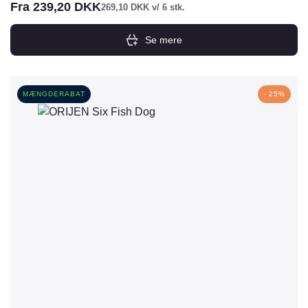
Fra
239,20
DKK
269,10
DKK
v/ 6 stk.
Se mere
Dette
vare
har
MÆNGDERABAT
- 25%
flere
varianter.
Mulighederne
kan
vælges
på
varesiden