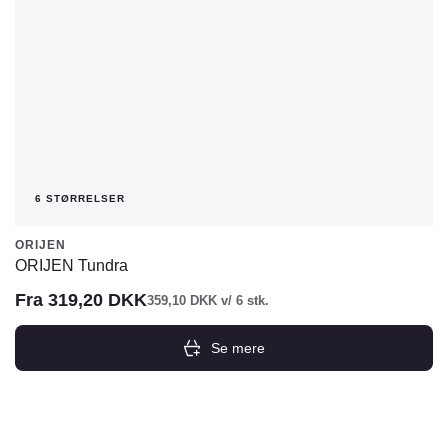
varesiden
6 STØRRELSER
ORIJEN
ORIJEN Tundra
Fra
319,20
DKK
359,10
DKK
v/ 6 stk.
Se mere
Dette
vare
har