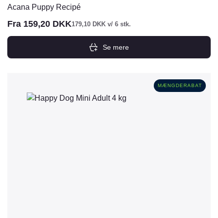
Acana Puppy Recipé
Fra
159,20
DKK
179,10
DKK
v/ 6 stk.
Se mere
Dette
vare
har
MÆNGDERABAT
flere
varianter.
Mulighederne
kan
vælges
på
varesiden