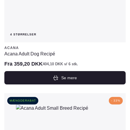
4 STØRRELSER
ACANA
Acana Adult Dog Recipé
Fra
359,20
DKK
404,10
DKK
v/ 6 stk.
Se mere
Dette
vare
har
MÆNGDERABAT
- 33%
flere
varianter.
Mulighederne
kan