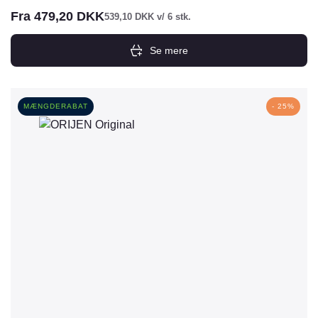
Fra
479,20
DKK
539,10
DKK
v/ 6 stk.
Se mere
Dette
vare
har
MÆNGDERABAT
- 25%
flere
varianter.
Mulighederne
kan
vælges
på
varesiden