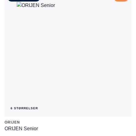
flere
varianter.
Mulighederne
kan
vælges
på
varesiden
6 STØRRELSER
ORIJEN
ORIJEN Senior