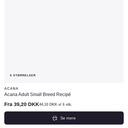
vælges
på
varesiden
6 STØRRELSER
ACANA
Acana Adult Small Breed Recipé
Fra
39,20
DKK
44,10
DKK
v/ 6 stk.
Se mere
Dette