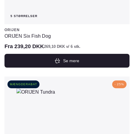
5 STØRRELSER
ORIJEN
ORIJEN Six Fish Dog
Fra
239,20
DKK
269,10
DKK
v/ 6 stk.
Se mere
Dette
vare
har
MÆNGDERABAT
- 25%
flere
varianter.
Mulighederne
kan
vælges
på