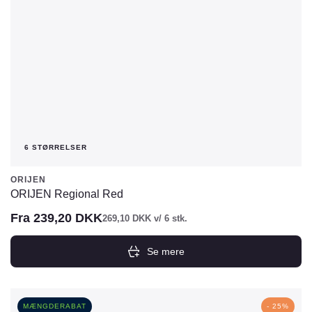
varesiden
6 STØRRELSER
ORIJEN
ORIJEN Regional Red
Fra
239,20
DKK
269,10
DKK
v/ 6 stk.
Se mere
Dette
vare
har
MÆNGDERABAT
- 25%