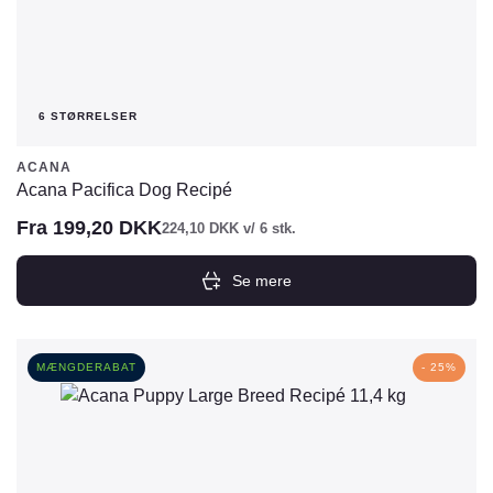
6 STØRRELSER
ACANA
Acana Pacifica Dog Recipé
Fra
199,20
DKK
224,10
DKK
v/ 6 stk.
Se mere
Dette
vare
har
MÆNGDERABAT
- 25%
flere
varianter.
Mulighederne
kan