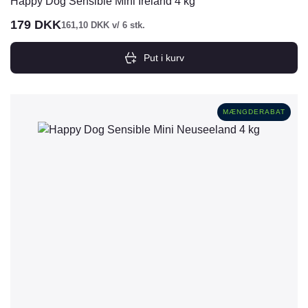
Happy Dog Sensible Mini Ireland 4 kg
179
DKK
161,10
DKK
v/ 6 stk.
Put i kurv
MÆNGDERABAT