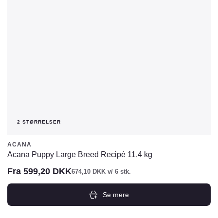
vælges
på
varesiden
2 STØRRELSER
ACANA
Acana Puppy Large Breed Recipé 11,4 kg
Fra
599,20
DKK
674,10
DKK
v/ 6 stk.
Se mere
Dette