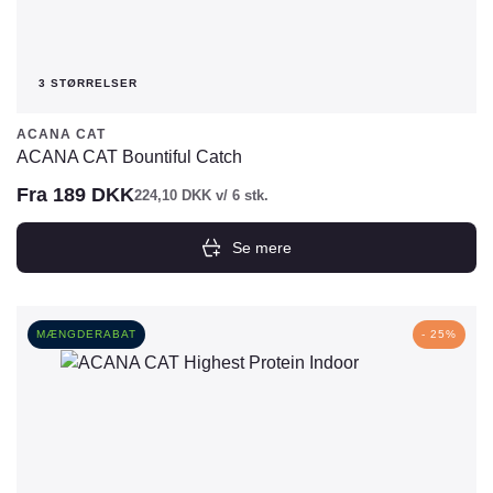
3 STØRRELSER
ACANA CAT
ACANA CAT Bountiful Catch
Fra
189
DKK
224,10
DKK
v/ 6 stk.
Se mere
Dette
vare
har
MÆNGDERABAT
- 25%
flere
varianter.
Mulighederne
kan
vælges