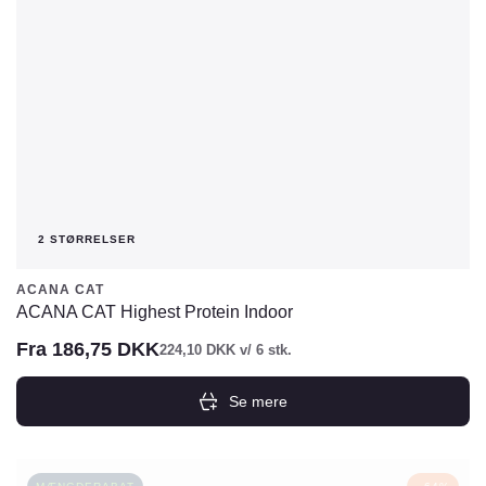
på
varesiden
2 STØRRELSER
ACANA CAT
ACANA CAT Highest Protein Indoor
Fra
186,75
DKK
224,10
DKK
v/ 6 stk.
Se mere
Dette
vare