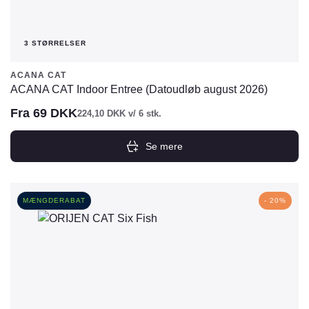
3 STØRRELSER
ACANA CAT
ACANA CAT Indoor Entree (Datoudløb august 2026)
Fra
69
DKK
224,10
DKK
v/ 6 stk.
Se mere
Dette
vare
har
MÆNGDERABAT
- 20%
flere
varianter.
Mulighederne
kan
vælges
på