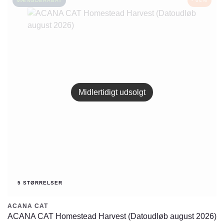
har
MÆNGDERABAT
- 64%
flere
varianter.
Mulighederne
kan
vælges
på
varesiden
Midlertidigt udsolgt
5 STØRRELSER
ACANA CAT
ACANA CAT Homestead Harvest (Datoudløb august 2026)