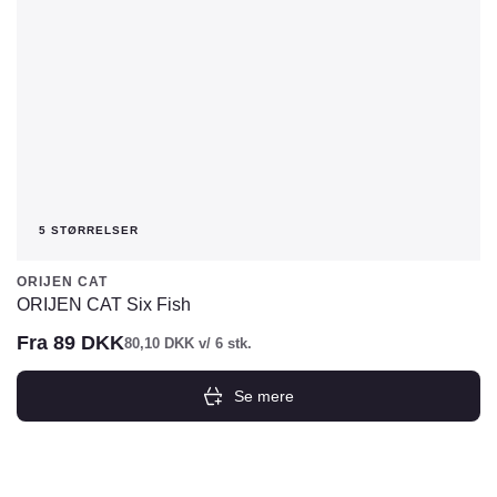
varesiden
5 STØRRELSER
ORIJEN CAT
ORIJEN CAT Six Fish
Fra
89
DKK
80,10
DKK
v/ 6 stk.
Se mere
Dette
vare
har