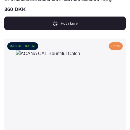
360
DKK
Put i kurv
MÆNGDERABAT
- 25%