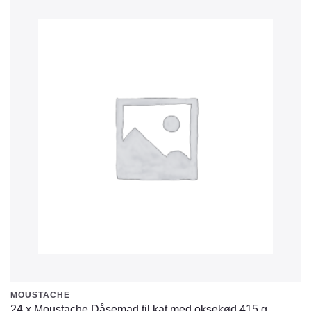
MOUSTACHE
24 x Moustache Dåsemad til kat med oksekød 415 g