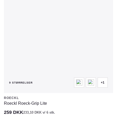
varianter.
Mulighederne
kan
vælges
på
varesiden
+1
9 STØRRELSER
ROECKL
Roeckl Roeck-Grip Lite
259
DKK
233,10
DKK
v/ 6 stk.