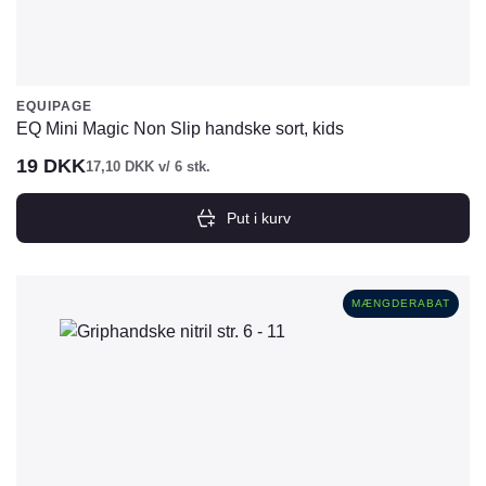
EQUIPAGE
EQ Mini Magic Non Slip handske sort, kids
19
DKK
17,10
DKK
v/ 6 stk.
Put i kurv
MÆNGDERABAT