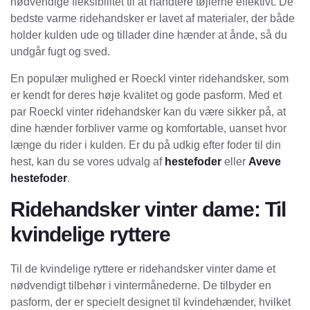
nødvendige fleksibilitet til at håndtere tøjlerne effektivt. De
bedste varme ridehandsker er lavet af materialer, der både
holder kulden ude og tillader dine hænder at ånde, så du
undgår fugt og sved.
En populær mulighed er Roeckl vinter ridehandsker, som
er kendt for deres høje kvalitet og gode pasform. Med et
par Roeckl vinter ridehandsker kan du være sikker på, at
dine hænder forbliver varme og komfortable, uanset hvor
længe du rider i kulden. Er du på udkig efter foder til din
hest, kan du se vores udvalg af
hestefoder
eller
Aveve
hestefoder
.
Ridehandsker vinter dame: Til
kvindelige ryttere
Til de kvindelige ryttere er ridehandsker vinter dame et
nødvendigt tilbehør i vintermånederne. De tilbyder en
pasform, der er specielt designet til kvindehænder, hvilket