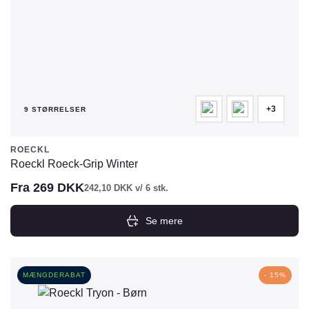
+3
9 STØRRELSER
ROECKL
Roeckl Roeck-Grip Winter
Fra
269
DKK
242,10
DKK
v/ 6 stk.
Se mere
Dette
vare
har
MÆNGDERABAT
- 15%
flere