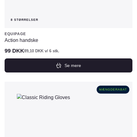
8 STØRRELSER
EQUIPAGE
Action handske
99
DKK
89,10
DKK
v/ 6 stk.
Se mere
Dette
vare
har
MÆNGDERABAT
flere
varianter.
Mulighederne
kan
vælges
på