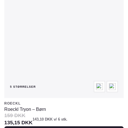
varianter.
Mulighederne
kan
vælges
på
varesiden
5 STØRRELSER
ROECKL
Roeckl Tryon – Børn
159
DKK
143,10
DKK
v/ 6 stk.
135,15
DKK