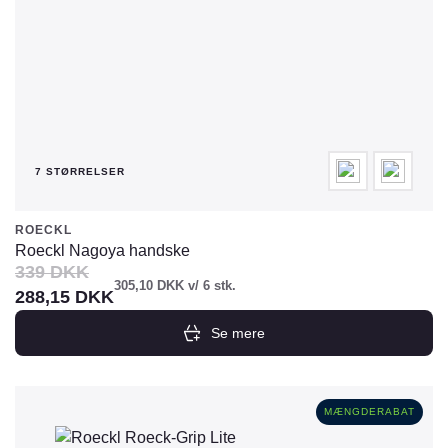
7 STØRRELSER
ROECKL
Roeckl Nagoya handske
339
DKK
305,10
DKK
v/ 6 stk.
288,15
DKK
Se mere
Dette
vare
har
MÆNGDERABAT
flere