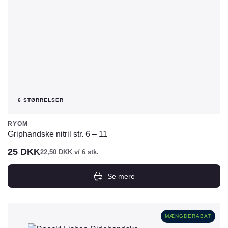
6 STØRRELSER
RYOM
Griphandske nitril str. 6 – 11
25
DKK
22,50
DKK
v/ 6 stk.
Se mere
Dette
vare
har
MÆNGDERABAT