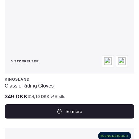
varesiden
5 STØRRELSER
KINGSLAND
Classic Riding Gloves
349
DKK
314,10
DKK
v/ 6 stk.
Se mere
Dette
vare
har
MÆNGDERABAT