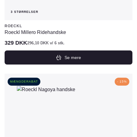
3 STØRRELSER
ROECKL
Roeckl Millero Ridehandske
329
DKK
296,10
DKK
v/ 6 stk.
Se mere
Dette
vare
har
MÆNGDERABAT
- 15%
flere
varianter.
Mulighederne
kan
vælges
på
varesiden