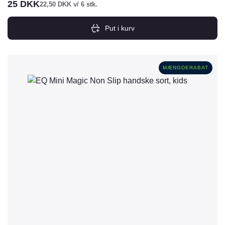
25
DKK
22,50
DKK
v/ 6 stk.
Put i kurv
MÆNGDERABAT