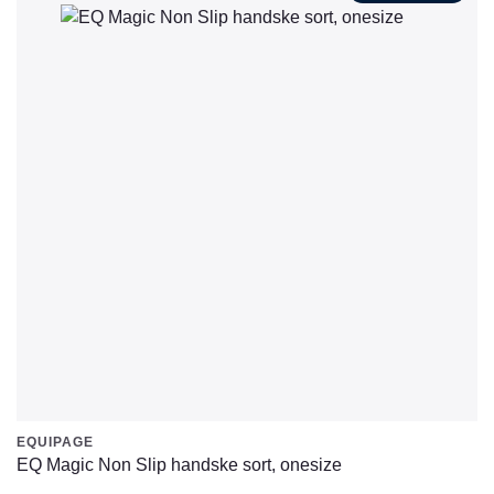
flere
varianter.
Mulighederne
kan
vælges
på
varesiden
EQUIPAGE
EQ Magic Non Slip handske sort, onesize