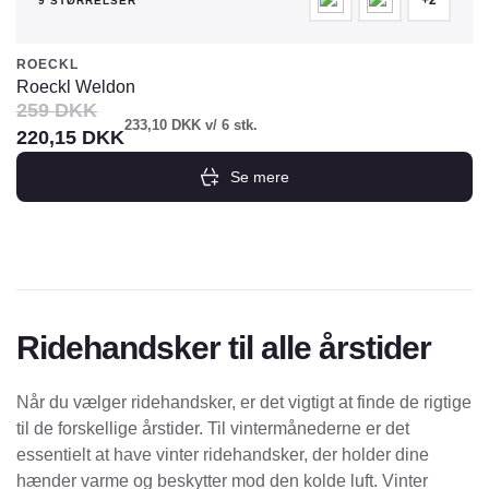
+2
9 STØRRELSER
ROECKL
Roeckl Weldon
259
DKK
233,10
DKK
v/ 6 stk.
220,15
DKK
Se mere
Dette
vare
har
flere
varianter.
Ridehandsker til alle årstider
Mulighederne
kan
vælges
Når du vælger ridehandsker, er det vigtigt at finde de rigtige
på
til de forskellige årstider. Til vintermånederne er det
varesiden
essentielt at have vinter ridehandsker, der holder dine
hænder varme og beskytter mod den kolde luft. Vinter