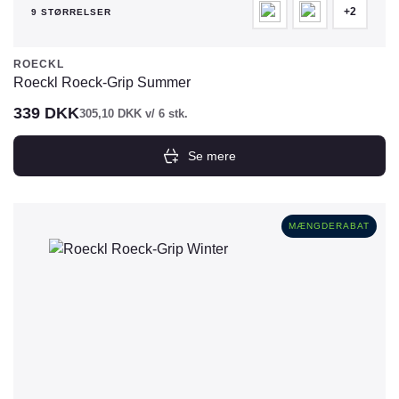
+2
9 STØRRELSER
ROECKL
Roeckl Roeck-Grip Summer
339
DKK
305,10
DKK
v/ 6 stk.
Se mere
Dette
vare
har
MÆNGDERABAT
flere
varianter.
Mulighederne
kan
vælges
på
varesiden