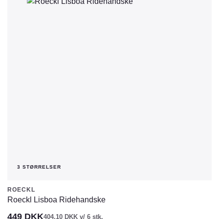
flere
varianter.
Mulighederne
kan
vælges
på
varesiden
3 STØRRELSER
ROECKL
Roeckl Lisboa Ridehandske
449
DKK
404,10
DKK
v/ 6 stk.