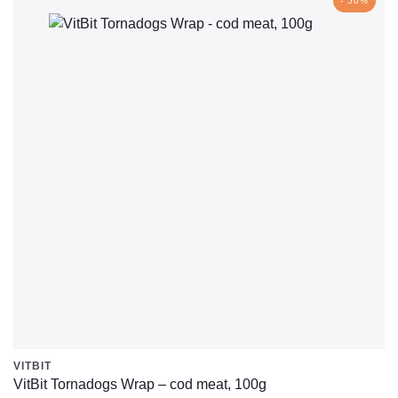
- 50%
DKK.
DKK.
VITBIT
VitBit Tornadogs Wrap – cod meat, 100g