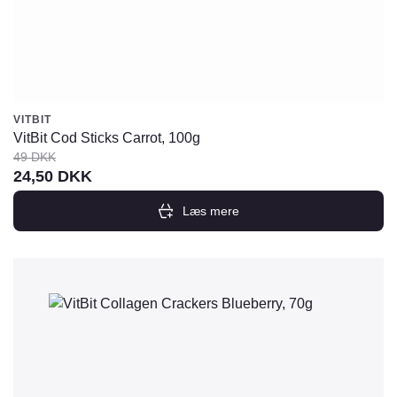
VITBIT
VitBit Cod Sticks Carrot, 100g
49
DKK
Den
Den
24,50
DKK
oprindelige
aktuelle
Læs mere
pris
pris
var:
er:
49
24,50
DKK.
DKK.