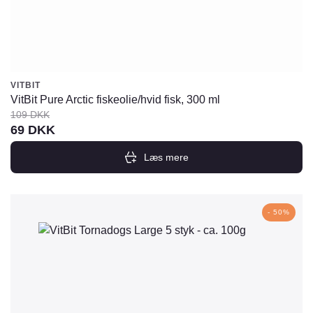
VITBIT
VitBit Pure Arctic fiskeolie/hvid fisk, 300 ml
109
DKK
Den
Den
69
DKK
oprindelige
aktuelle
Læs mere
pris
pris
var:
er:
109
69
- 50%
DKK.
DKK.