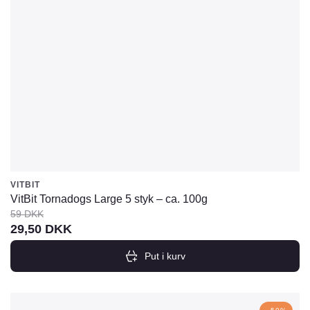
VITBIT
VitBit Tornadogs Large 5 styk – ca. 100g
59
DKK
Den
Den
29,50
DKK
oprindelige
aktuelle
Put i kurv
pris
pris
var:
er:
59
29,50