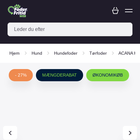
Hjem
Hund
Hundefoder
Tørfoder
ACANA Hu
- 27%
MÆNGDERABAT
ØKONOMIKØB