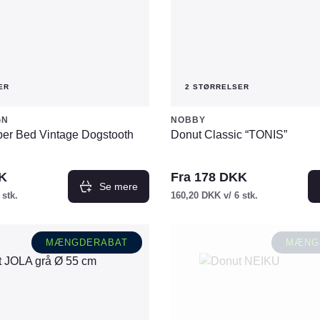
på
varesiden
ER
2 STØRRELSER
GN
NOBBY
er Bed Vintage Dogstooth
Donut Classic “TONIS”
K
Fra
178
DKK
Se mere
 stk.
160,20
DKK
v/ 6 stk.
Dette
vare
MÆNGDERABAT
MÆNG
har
flere
varianter.
Mulighederne
kan