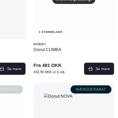
på
varesiden
3 STØRRELSER
NOBBY
Donut CUMBA
Fra
481
DKK
Se mere
Se mere
432,90
DKK
v/ 6 stk.
Dette
vare
DERABAT
MÆNGDERABAT
har
flere
varianter.
Mulighederne
kan