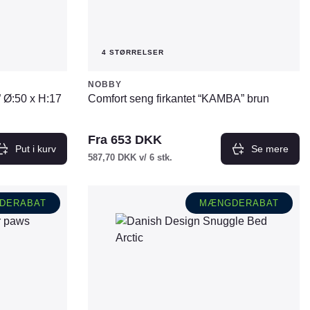
4 STØRRELSER
NOBBY
 Ø:50 x H:17
Comfort seng firkantet “KAMBA” brun
Fra
653
DKK
Put i kurv
Se mere
587,70
DKK
v/ 6 stk.
Dette
vare
DERABAT
MÆNGDERABAT
har
flere
varianter.
Mulighederne
kan
vælges
på