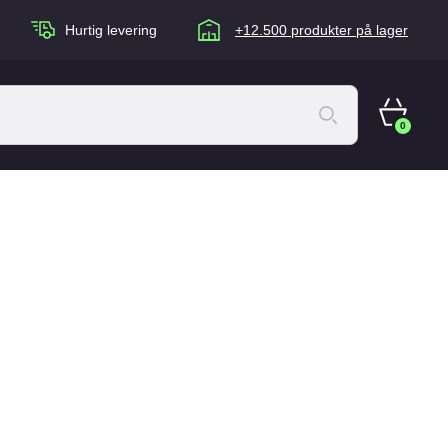
Hurtig levering
+12.500 produkter på lager
0
ACANA Cat
Artù
Brogaarden
Chuckit
agen
Equidan
Eskadron
Foder & Fritid
Happy Dog