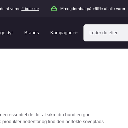
én af vores
2 butikker
Mængderabat på +99% af alle varer
ige dyr
Brands
Kampagner✨
Absorbine
Acana
Antos
ARION
Blue Hors
Brit
Diverse
Catago
CéDé
Elhegn
Dengie
Dog Copenh
Equipage
Equsana
Hegnspæle
en essentiel del for at sikre din hund en god
EXPERT
Flexi
Isolatorer & Vedligehold
es produkter nedenfor og find den perfekte soveplads
GOOOD Dog
Happy Cat