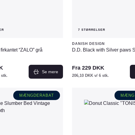
ER
7 STØRRELSER
DANISH DESIGN
firkantet “ZALO” grå
D.D. Black with Silver paws 
K
Fra
229
DKK
Se mere
 stk.
206,10
DKK
v/ 6 stk.
Dette
vare
MÆNGDERABAT
MÆNG
har
flere
varianter.
Mulighederne
kan
vælges