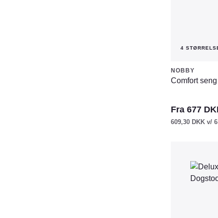
varesiden
4 STØRRELS
NOBBY
Comfort seng 
Fra
677
DK
609,30
DKK
v/ 6
Dette
vare
har
flere
varianter.
Mulighederne
kan
vælges