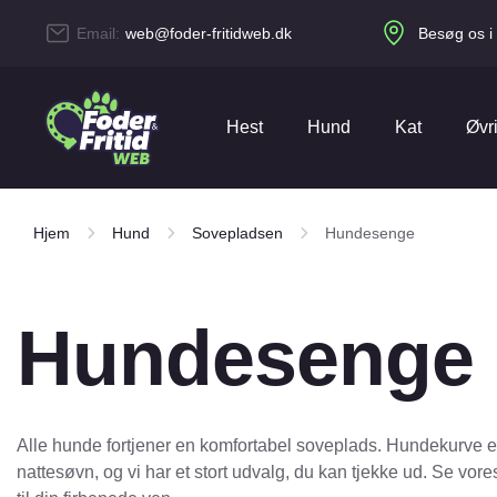
Email:
web@foder-fritidweb.dk
Besøg os i 
Hest
Hund
Kat
Øvr
4Pet
51 Degrees North
Hjem
Hund
Sovepladsen
Hundesenge
Beklædning
Gåturen
Kattegrus & bakker
Duer
Agroform
Amequ
Aveve
Bense & Eicke
Dækkener
Hundebeklædning
Kattelegetøj
Fisk
Hundesenge
Carnilove
Carr & Day & Martin
Comfort Line
Danish Design
Have, Fold & Hegn
Hundefoder
Kattelemme
Fjerkræ
Equidan Vetline
Equilannoo
Alle hunde fortjener en komfortabel soveplads. Hundekurve er 
Hestefoder
Hundelegetøj
Kattemad
Foderrådvarer
Eukanuba
EverClean
nattesøvn, og vi har et stort udvalg, du kan tjekke ud. Se vor
Fun4Pets
Gaun