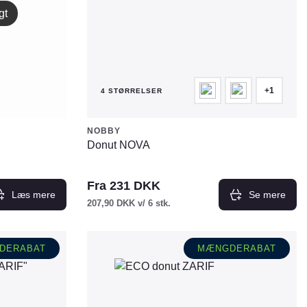
vælges
gt
på
varesiden
+1
4 STØRRELSER
NOBBY
Donut NOVA
Fra
231
DKK
Læs mere
Se mere
207,90
DKK
v/ 6 stk.
Dette
vare
DERABAT
MÆNGDERABAT
har
flere
varianter.
Mulighederne