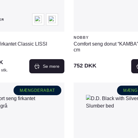
ER
NOBBY
firkantet Classic LISSI
Comfort seng donut “KAMBA”
cm
K
752
DKK
Se mere
 stk.
MÆNGDERABAT
MÆNG