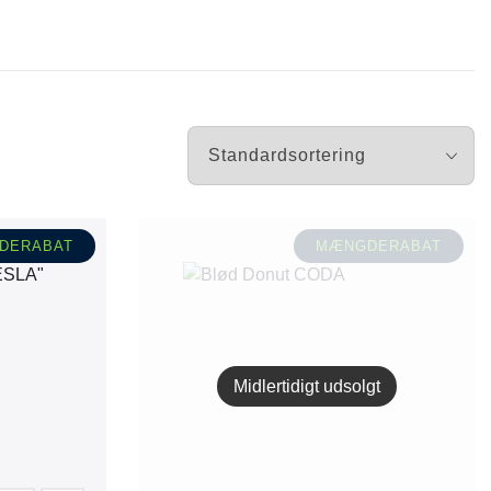
nger
Hill's
Julius-K9
Møllerens
Nathalie Horse Care
ORIJEN
Pet Head
DERABAT
MÆNGDERABAT
s Choice
Purelife
Salvana
STATERA Dogcare
Wahl
Midlertidigt udsolgt