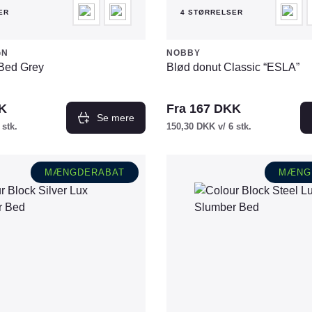
ER
4 STØRRELSER
GN
NOBBY
 Bed Grey
Blød donut Classic “ESLA”
K
Fra
167
DKK
Se mere
 stk.
150,30
DKK
v/ 6 stk.
Dette
vare
MÆNGDERABAT
MÆNG
har
flere
varianter.
Mulighederne
kan
vælges
på
varesiden