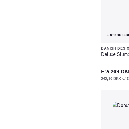
på
varesiden
5 STØRRELS
DANISH DESI
Deluxe Slumb
Fra
269
DK
242,10
DKK
v/ 6
Dette
vare
har
flere
varianter.
Mulighederne
kan