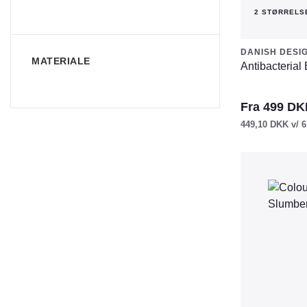
2 STØRRELS
DANISH DESI
MATERIALE
Antibacterial
Fra
499
DK
449,10
DKK
v/ 6
Dette
vare
har
flere
varianter.
Mulighederne
kan
vælges
på
varesiden