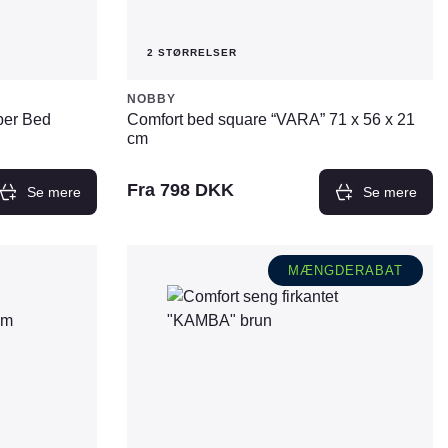
2 STØRRELSER
NOBBY
ber Bed
Comfort bed square “VARA” 71 x 56 x 21
cm
Fra
798
DKK
Se mere
Se mere
Dette
vare
MÆNGDERABAT
har
flere
varianter.
Mulighederne
kan
vælges
på
varesiden