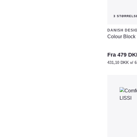
3 STØRRELS
DANISH DESI
Colour Block
Fra
479
DK
431,10
DKK
v/ 6
Dette
vare
har
flere
varianter.
Mulighederne
kan
vælges
på
varesiden