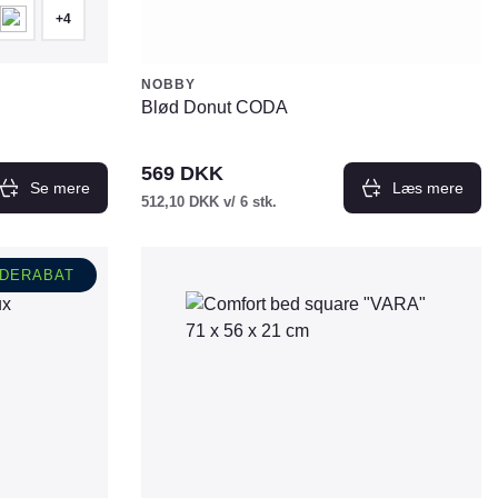
+4
NOBBY
Blød Donut CODA
569
DKK
Se mere
Læs mere
512,10
DKK
v/ 6 stk.
DERABAT