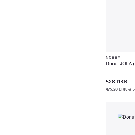
vælges
på
varesiden
NOBBY
Donut JOLA g
528
DKK
475,20
DKK
v/ 6