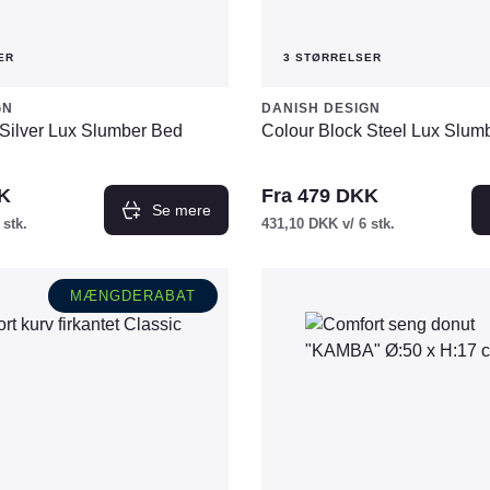
ER
3 STØRRELSER
GN
DANISH DESIGN
 Silver Lux Slumber Bed
Colour Block Steel Lux Slum
K
Fra
479
DKK
Se mere
 stk.
431,10
DKK
v/ 6 stk.
Dette
vare
MÆNGDERABAT
har
flere
varianter.
Mulighederne
kan
vælges
på
varesiden