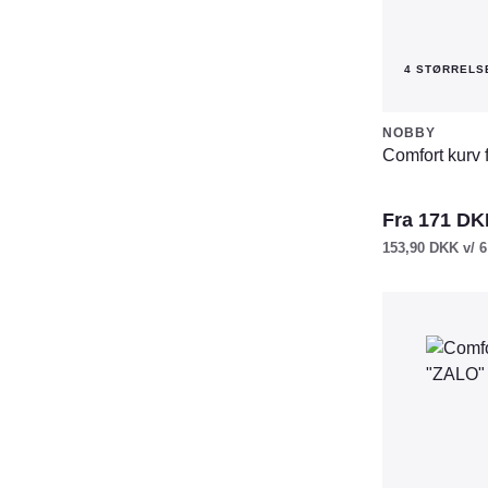
4 STØRRELS
NOBBY
Comfort kurv 
Fra
171
DK
153,90
DKK
v/ 6
Dette
vare
har
flere
varianter.
Mulighederne
kan
vælges
på