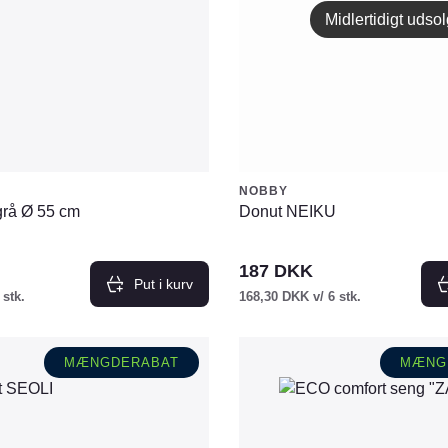
vælges
Midlertidigt udsol
på
varesiden
NOBBY
rå Ø 55 cm
Donut NEIKU
187
DKK
Put i kurv
 stk.
168,30
DKK
v/ 6 stk.
MÆNGDERABAT
MÆNG