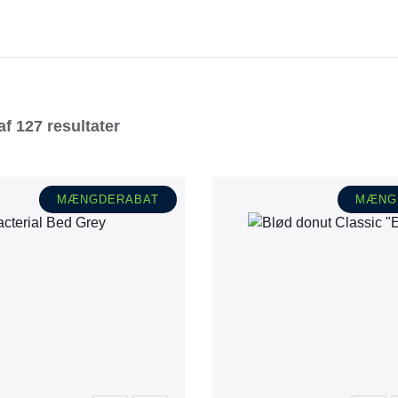
Tråd & Bånd
Henne Pet Food
Herman Spre
HorseLux
Hurtta
KW
LickiMat
NAF
Nathalie
af 127 resultater
NutriBird
Orbiloc
Pavo
Pedigree
MÆNGDERABAT
MÆNG
Prestige
Professional
Royal Canin
Ryom
St. Hippolyt
StarSnack
Vitakraft
Vitbit