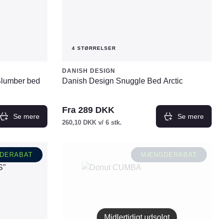
varesiden
4 STØRRELSER
DANISH DESIGN
Slumber bed
Danish Design Snuggle Bed Arctic
Fra
289
DKK
Se mere
Se mere
260,10
DKK
v/ 6 stk.
Dette
vare
DERABAT
MÆNGDERABAT
har
flere
varianter.
Mulighederne
kan
vælges
Midlertidigt udsolgt