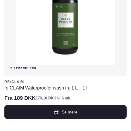
på
varesiden
2 STØRRELSER
RE:CLAIM
re:CLAIM Waterproofer wash in, 1 L – 1 l
Fra
189
DKK
170,10
DKK
v/ 6 stk.
Se mere
Dette
vare