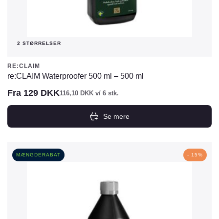
2 STØRRELSER
RE:CLAIM
re:CLAIM Waterproofer 500 ml – 500 ml
Fra
129
DKK
116,10
DKK
v/ 6 stk.
Se mere
Dette
vare
har
MÆNGDERABAT
- 15%
flere
varianter.
Mulighederne
kan
vælges