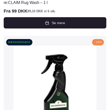
re:CLAIM Rug Wash – 1 l
Fra
99
DKK
89,10
DKK
v/ 6 stk.
Se mere
Dette
vare
har
MÆNGDERABAT
- 15%
flere
varianter.
Mulighederne
kan
vælges
på
varesiden