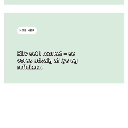
KØB HER
Bliv set i mørket – se
vores udvalg af lys og
reflekser.