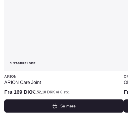
3 STØRRELSER
ARION
O
ARION Care Joint
O
Fra
169
DKK
F
152,10
DKK
v/ 6 stk.
Se mere
Dette
De
vare
va