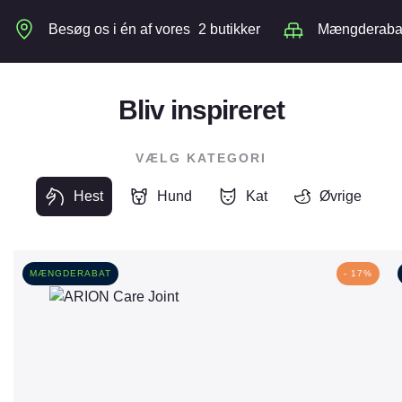
Besøg os i én af vores
2 butikker
Mængderabat 
Bliv inspireret
VÆLG KATEGORI
Hest
Hund
Kat
Øvrige
MÆNGDERABAT
- 17%