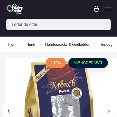
Hjem
Hund
Hundesnacks & Godbidder
Hundegod
- 10%
MÆNGDERABAT