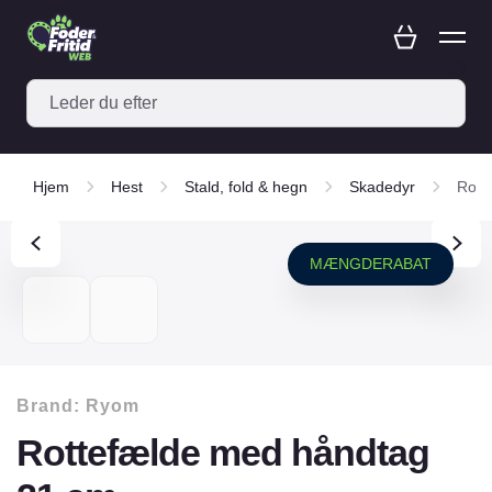
Hjem
Hest
Stald, fold & hegn
Skadedyr
Rott
MÆNGDERABAT
Brand:
Ryom
Rottefælde med håndtag