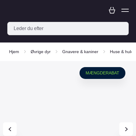
Hjem
Øvrige dyr
Gnavere & kaniner
Huse & huler
MÆNGDERABAT