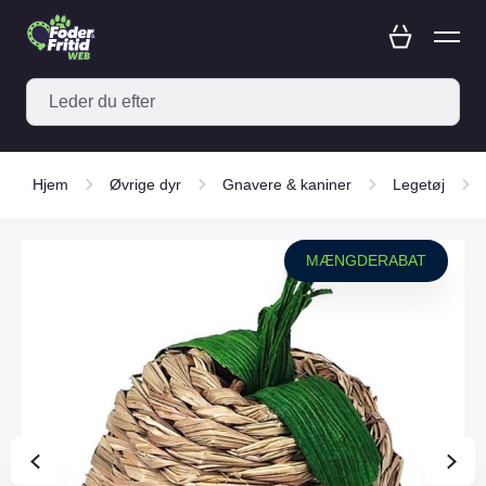
Hjem
Øvrige dyr
Gnavere & kaniner
Legetøj
MÆNGDERABAT