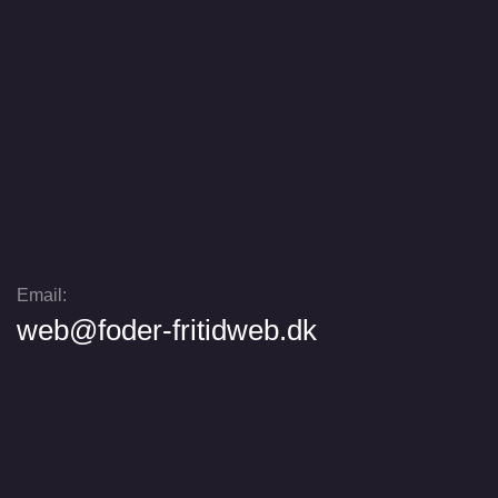
Email:
web@foder-fritidweb.dk