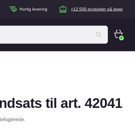
Hurtig levering
+12.500 produkter på lager
0
ACANA Cat
Artù
Brogaarden
Chuckit
ndsats til art. 42041
agen
Equidan
Eskadron
riefuglerede.
Foder & Fritid
Happy Dog