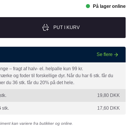
På lager online
nger
Hill's
Julius-K9
PUT I KURV
Møllerens
Nathalie Horse Care
ORIJEN
Se flere
Pet Head
s Choice
Purelife
e – fragt af halv- el. helpalle kun 99 kr.
rke og foder til forskellige dyr. Når du har 6 stk. får du
Salvana
r du 36 stk. får du 20% på det hele.
STATERA Dogcare
stk.
19,80
DKK
Wahl
6
stk.
17,60
DKK
ment kan variere fra butikker og online.