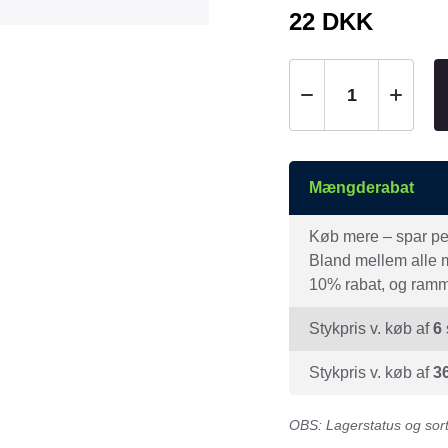
Tråd & Bånd
22
DKK
Henne Pet Food
Herman Spre
HorseLux
Hurtta
KW
LickiMat
NAF
Nathalie
NutriBird
Orbiloc
Mængderabat
Pavo
Pedigree
Prestige
Professional
Køb mere – spar peng
Bland mellem alle mæ
Royal Canin
Ryom
10% rabat, og ramme
St. Hippolyt
StarSnack
Stykpris v. køb af
6
Vitakraft
Vitbit
Stykpris v. køb af
3
OBS: Lagerstatus og sorti