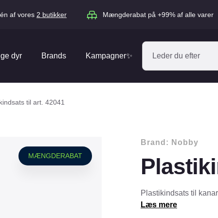
én af vores
2 butikker
Mængderabat på +99% af alle varer
ige dyr
Brands
Kampagner✨
Absorbine
Acana
kindsats til art. 42041
Antos
ARION
Blue Hors
Brit
Brand:
Nobby
Diverse
Catago
CéDé
MÆNGDERABAT
Plastiki
Elhegn
Dengie
Dog Copenh
Equipage
Equsana
Hegnspæle
Plastikindsats til kana
EXPERT
Flexi
Læs mere
Isolatorer & Vedligehold
GOOOD Dog
Happy Cat