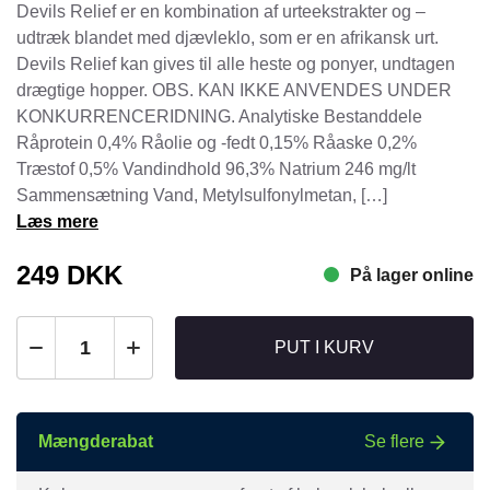
Devils Relief er en kombination af urteekstrakter og –
udtræk blandet med djævleklo, som er en afrikansk urt.
Devils Relief kan gives til alle heste og ponyer, undtagen
drægtige hopper. OBS. KAN IKKE ANVENDES UNDER
KONKURRENCERIDNING. Analytiske Bestanddele
Råprotein 0,4% Råolie og -fedt 0,15% Råaske 0,2%
Træstof 0,5% Vandindhold 96,3% Natrium 246 mg/lt
Sammensætning Vand, Metylsulfonylmetan, […]
Læs mere
249
DKK
På lager online
PUT I KURV
Mængderabat
Se flere