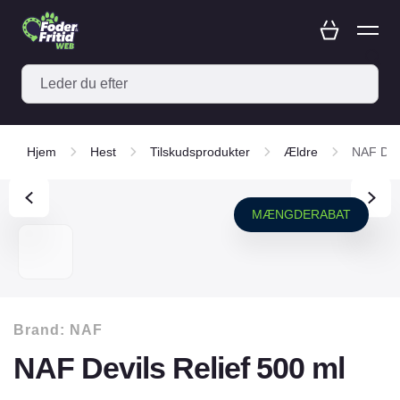
Hjem
Hest
Tilskudsprodukter
Ældre
NAF Devi
MÆNGDERABAT
Brand:
NAF
NAF Devils Relief 500 ml