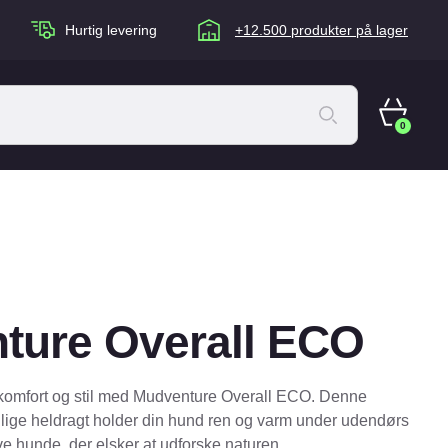
Hurtig levering
+12.500 produkter på lager
0
ACANA Cat
Artù
Brogaarden
Chuckit
ture Overall ECO
agen
Equidan
Eskadron
komfort og stil med Mudventure Overall ECO. Denne
Foder & Fritid
nlige heldragt holder din hund ren og varm under udendørs
tive hunde, der elsker at udforske naturen.
Happy Dog