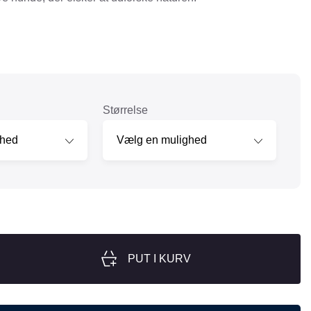
nger
Hill's
Julius-K9
Møllerens
Nathalie Horse Care
Størrelse
ORIJEN
Pet Head
s Choice
Purelife
Salvana
STATERA Dogcare
Wahl
PUT I KURV