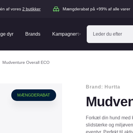
én af vores
2 butikker
Mængderabat på +99% af alle varer
ige dyr
Brands
Kampagner✨
Absorbine
Acana
Mudventure Overall ECO
Antos
ARION
Blue Hors
Brit
Brand:
Hurtta
Diverse
Catago
CéDé
MÆNGDERABAT
Mudven
Elhegn
Dengie
Dog Copenh
Equipage
Equsana
Hegnspæle
Forkæl din hund med 
EXPERT
Flexi
slidstærke og miljøve
Isolatorer & Vedligehold
eventyr. Perfekt til ak
GOOOD Dog
Happy Cat