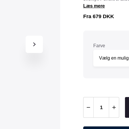
Tråd & Bånd
Læs mere
Henne Pet Food
Herman Spre
Fra
679
DKK
HorseLux
Hurtta
KW
LickiMat
NAF
Nathalie
Farve
NutriBird
Orbiloc
Pavo
Pedigree
Prestige
Professional
Royal Canin
Ryom
St. Hippolyt
StarSnack
Vitakraft
Vitbit