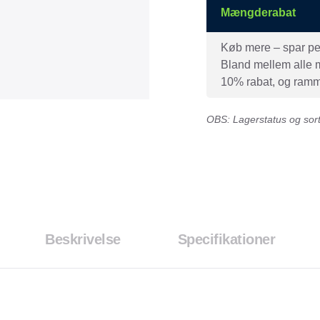
Mængderabat
Køb mere – spar peng
Bland mellem alle mæ
10% rabat, og ramme
OBS: Lagerstatus og sorti
Beskrivelse
Specifikationer