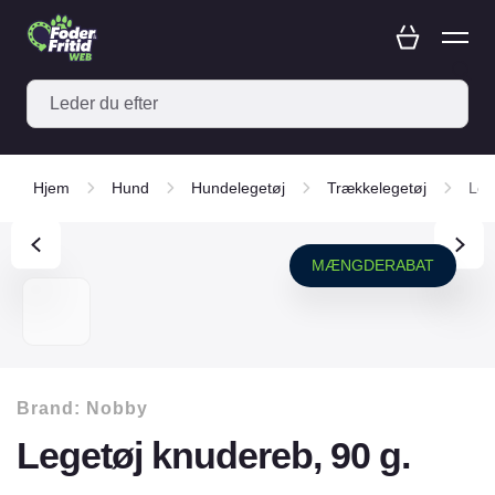
Hjem
Hund
Hundelegetøj
Trækkelegetøj
Leg
MÆNGDERABAT
Brand:
Nobby
Legetøj knudereb, 90 g.