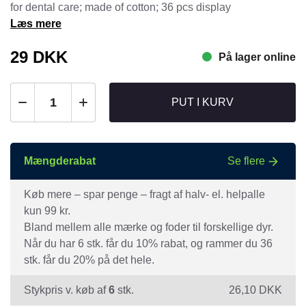
for dental care; made of cotton; 36 pcs display
Læs mere
29
DKK
På lager online
PUT I KURV
Mængderabat
Se flere
Køb mere – spar penge – fragt af halv- el. helpalle
kun 99 kr.
Bland mellem alle mærke og foder til forskellige dyr.
Når du har 6 stk. får du 10% rabat, og rammer du 36
stk. får du 20% på det hele.
Stykpris v. køb af
6
stk.
26,10
DKK