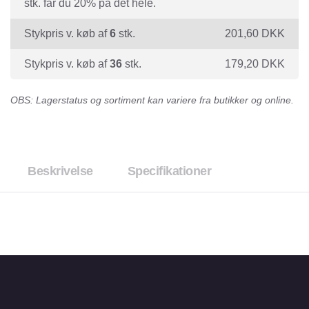
stk. får du 20% på det hele.
Stykpris v. køb af
6
stk.
201,60
DKK
Stykpris v. køb af
36
stk.
179,20
DKK
OBS: Lagerstatus og sortiment kan variere fra butikker og online.
Beskrivelse
Specifikationer