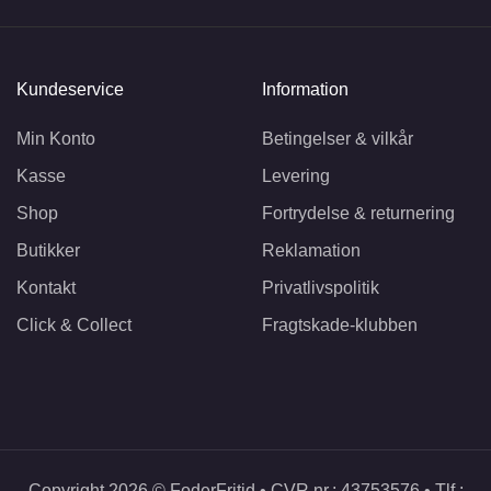
Kundeservice
Information
Min Konto
Betingelser & vilkår
Kasse
Levering
Shop
Fortrydelse & returnering
Butikker
Reklamation
Kontakt
Privatlivspolitik
Click & Collect
Fragtskade-klubben
Copyright 2026 © FoderFritid • CVR nr.: 43753576 • Tlf.: