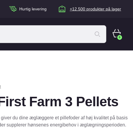
Hurtig levering
+12.500 produkter på lager
0
ACANA Cat
Artù
Brogaarden
t
Chuckit
irst Farm 3 Pellets
agen
Equidan
Eskadron
er du dine æglæggere et pillefoder af høj kvalitet på basis
Foder & Fritid
foder supplerer hønsenes energibehov i æglægningsperioden.
Happy Dog