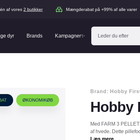
én af vores
2 butikker
Mængderabat på +99% af alle varer
ige dyr
Brands
Kampagner✨
Absorbine
Acana
Antos
ARION
Blue Hors
Brit
Brand:
Hobby Firs
Diverse
Catago
CéDé
BAT
ØKONOMIKØB
Hobby F
Elhegn
Dengie
Dog Copenh
Equipage
Equsana
Hegnspæle
Med FARM 3 PELLET giv
EXPERT
Flexi
af hvede. Dette pille
Isolatorer & Vedligehold
Læs mere
GOOOD Dog
Happy Cat