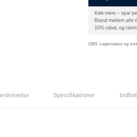
Køb mere – spar peng
Bland mellem alle mæ
10% rabat, og ramme
OBS: Lagerstatus og sorti
eskrivelse
Specifikationer
Indho