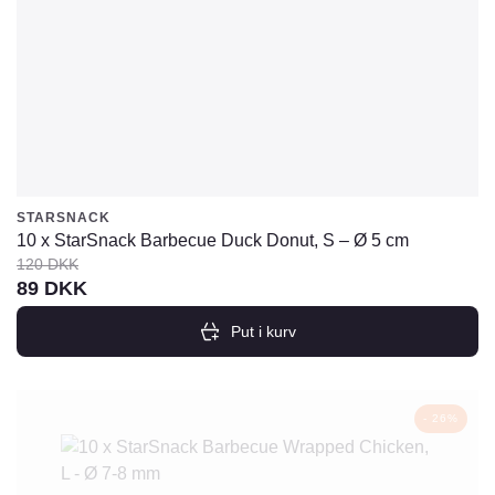
STARSNACK
10 x StarSnack Barbecue Duck Donut, S – Ø 5 cm
120
DKK
Den
Den
89
DKK
oprindelige
aktuelle
Put i kurv
pris
pris
var:
er:
120
89
- 26%
DKK.
DKK.