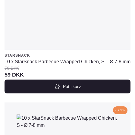
STARSNACK
10 x StarSnack Barbecue Wrapped Chicken, S – Ø 7-8 mm
70
DKK
Den
Den
59
DKK
oprindelige
aktuelle
Put i kurv
pris
pris
var:
er:
70
59
- 23%
DKK.
DKK.