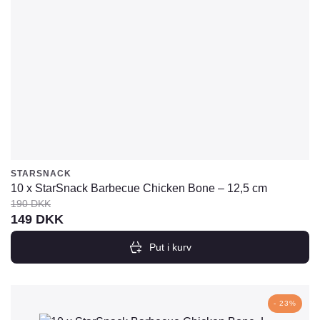
STARSNACK
10 x StarSnack Barbecue Chicken Bone – 12,5 cm
190
DKK
Den
Den
149
DKK
oprindelige
aktuelle
Put i kurv
pris
pris
var:
er:
190
149
- 23%
DKK.
DKK.