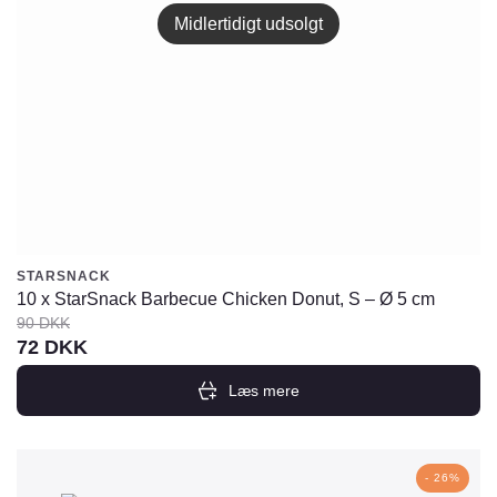
Midlertidigt udsolgt
STARSNACK
10 x StarSnack Barbecue Chicken Donut, S – Ø 5 cm
90
DKK
Den
Den
72
DKK
oprindelige
aktuelle
Læs mere
pris
pris
var:
er:
90
72
- 26%
DKK.
DKK.