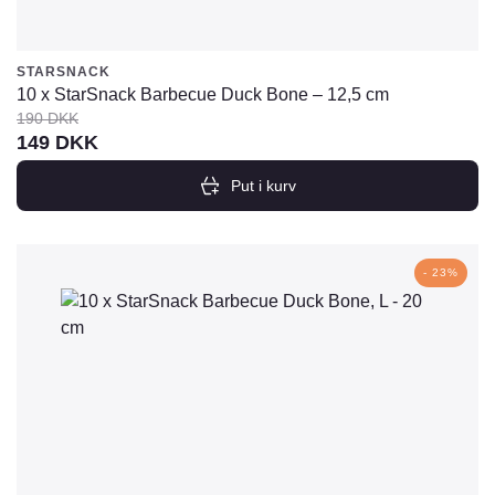
STARSNACK
10 x StarSnack Barbecue Duck Bone – 12,5 cm
190
DKK
Den
Den
149
DKK
oprindelige
aktuelle
Put i kurv
pris
pris
var:
er:
190
149
- 23%
DKK.
DKK.