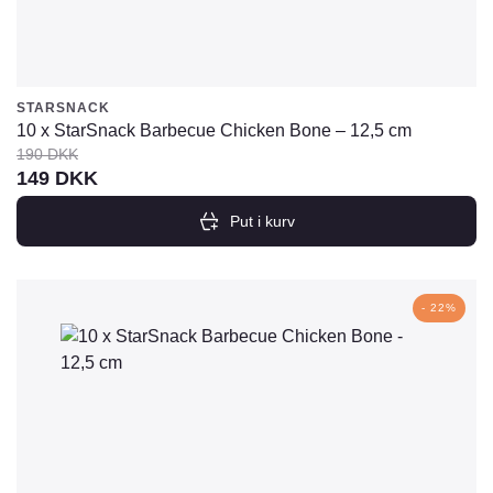
STARSNACK
10 x StarSnack Barbecue Chicken Bone – 12,5 cm
190
DKK
Den
Den
149
DKK
oprindelige
aktuelle
Put i kurv
pris
pris
var:
er:
190
149
- 22%
DKK.
DKK.