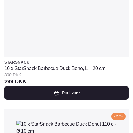
STARSNACK
10 x StarSnack Barbecue Duck Bone, L – 20 cm
390
DKK
Den
Den
299
DKK
oprindelige
aktuelle
Put i kurv
pris
pris
var:
er:
390
299
- 27%
DKK.
DKK.