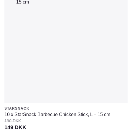
STARSNACK
10 x StarSnack Barbecue Chicken Stick, L – 15 cm
190
DKK
Den
Den
149
DKK