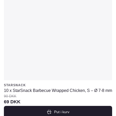
STARSNACK
10 x StarSnack Barbecue Wrapped Chicken, S – Ø 7-8 mm
90
DKK
Den
Den
69
DKK
oprindelige
aktuelle
Put i kurv
pris
pris