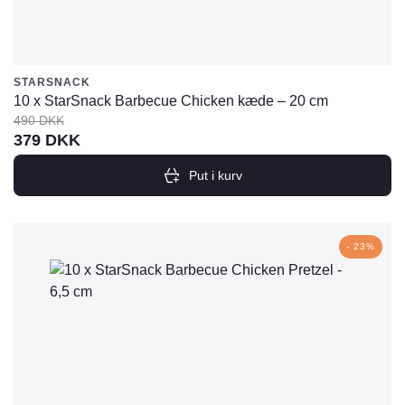
STARSNACK
10 x StarSnack Barbecue Chicken kæde – 20 cm
490
DKK
Den
Den
379
DKK
oprindelige
aktuelle
Put i kurv
pris
pris
var:
er:
490
379
- 23%
DKK.
DKK.