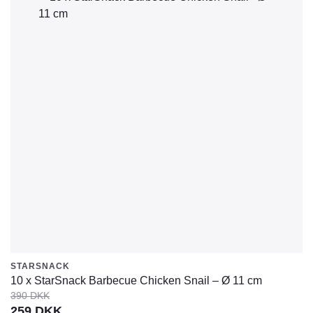
STARSNACK
10 x StarSnack Barbecue Chicken Snail – Ø 11 cm
390
DKK
Den
Den
259
DKK