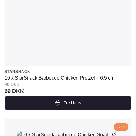
STARSNACK
10 x StarSnack Barbecue Chicken Pretzel – 6,5 cm
90
DKK
Den
Den
69
DKK
oprindelige
aktuelle
Put i kurv
pris
pris
var:
er:
90
69
- 34%
DKK.
DKK.