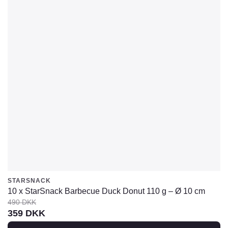
STARSNACK
10 x StarSnack Barbecue Duck Donut 110 g – Ø 10 cm
490
DKK
Den
Den
359
DKK
oprindelige
aktuelle