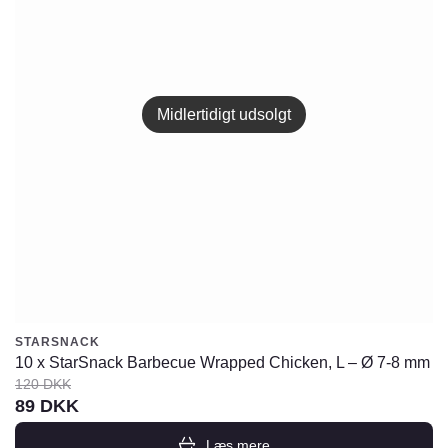
Midlertidigt udsolgt
STARSNACK
10 x StarSnack Barbecue Wrapped Chicken, L – Ø 7-8 mm
120
DKK
Den
Den
89
DKK
oprindelige
aktuelle
Læs mere