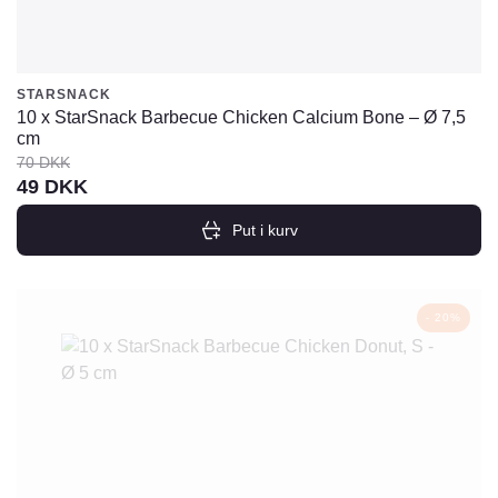
STARSNACK
10 x StarSnack Barbecue Chicken Calcium Bone – Ø 7,5
cm
70
DKK
Den
Den
49
DKK
oprindelige
aktuelle
Put i kurv
pris
pris
var:
er:
70
49
- 20%
DKK.
DKK.