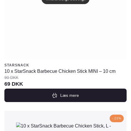
STARSNACK
10 x StarSnack Barbecue Chicken Stick MINI – 10 cm
90
DKK
Den
Den
69
DKK
oprindelige
aktuelle
Læs mere
pris
pris
var:
er:
90
69
- 22%
DKK.
DKK.