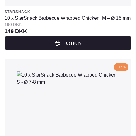
STARSNACK
10 x StarSnack Barbecue Wrapped Chicken, M – Ø 15 mm
190
DKK
Den
Den
149
DKK
oprindelige
aktuelle
Put i kurv
pris
pris
var:
er:
190
149
- 16%
DKK.
DKK.