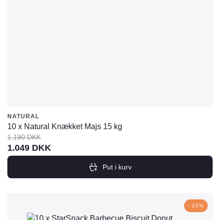
NATURAL
10 x Natural Knækket Majs 15 kg
1.190
DKK
Den
Den
1.049
DKK
oprindelige
aktuelle
Put i kurv
pris
pris
var:
er:
1.190
1.049
- 22%
DKK.
DKK.