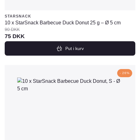
STARSNACK
10 x StarSnack Barbecue Duck Donut 25 g – Ø 5 cm
90
DKK
Den
Den
75
DKK
oprindelige
aktuelle
Put i kurv
pris
pris
var:
er:
90
75
- 26%
DKK.
DKK.