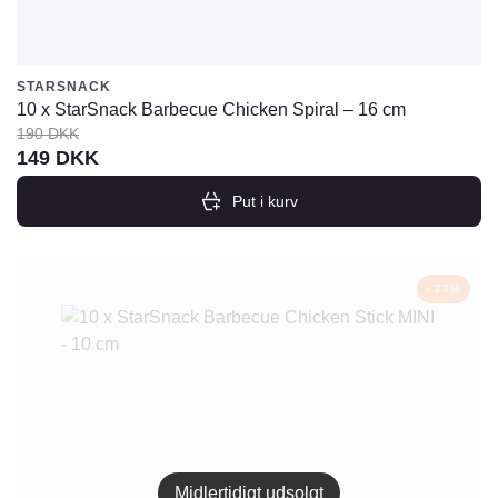
STARSNACK
10 x StarSnack Barbecue Chicken Spiral – 16 cm
190
DKK
Den
Den
149
DKK
oprindelige
aktuelle
Put i kurv
pris
pris
var:
er:
190
149
- 23%
DKK.
DKK.
Midlertidigt udsolgt