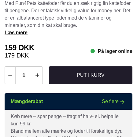
Med Fun4Pets kattefoder får du en sæk rigtig fin kattefoder
til pengene. Der er faktisk virkelig value for money her. Det
er en afbalanceret type foder med de vitaminer og
mineraler, som din kat skal bruge.
Læs mere
159
DKK
På lager online
179
DKK
Den
Den
oprindelige
aktuelle
pris
pris
PUT I KURV
var:
er:
179
159
DKK.
DKK.
Mængderabat
Se flere
Køb mere – spar penge – fragt af halv- el. helpalle
kun 99 kr.
Bland mellem alle mærke og foder til forskellige dyr.