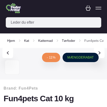
Hjem
Kat
Kattemad
Tørfoder
Fun4pets Cat 
- 11%
MÆNGDERABAT
Brand:
Fun4Pets
Fun4pets Cat 10 kg