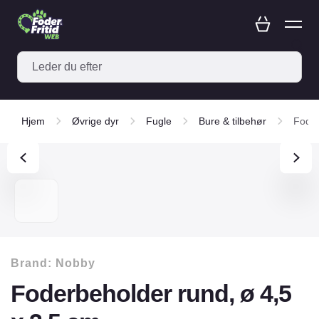
Hjem
Øvrige dyr
Fugle
Bure & tilbehør
Foder
Brand:
Nobby
Foderbeholder rund, ø 4,5