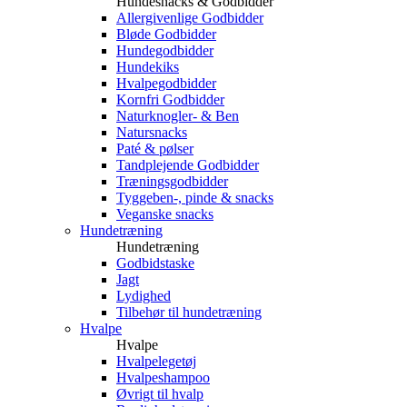
Hundesnacks & Godbidder
Allergivenlige Godbidder
Bløde Godbidder
Hundegodbidder
Hundekiks
Hvalpegodbidder
Kornfri Godbidder
Naturknogler- & Ben
Natursnacks
Paté & pølser
Tandplejende Godbidder
Træningsgodbidder
Tyggeben-, pinde & snacks
Veganske snacks
Hundetræning
Hundetræning
Godbidstaske
Jagt
Lydighed
Tilbehør til hundetræning
Hvalpe
Hvalpe
Hvalpelegetøj
Hvalpeshampoo
Øvrigt til hvalp