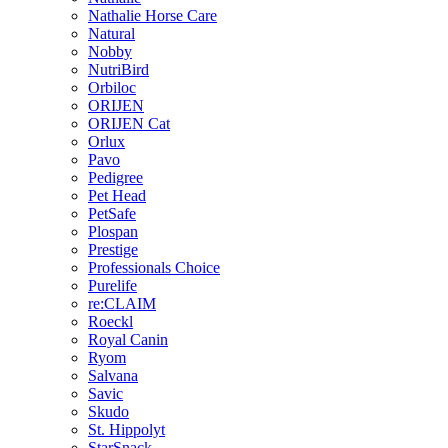
Nathalie Horse Care
Natural
Nobby
NutriBird
Orbiloc
ORIJEN
ORIJEN Cat
Orlux
Pavo
Pedigree
Pet Head
PetSafe
Plospan
Prestige
Professionals Choice
Purelife
re:CLAIM
Roeckl
Royal Canin
Ryom
Salvana
Savic
Skudo
St. Hippolyt
StarSnack