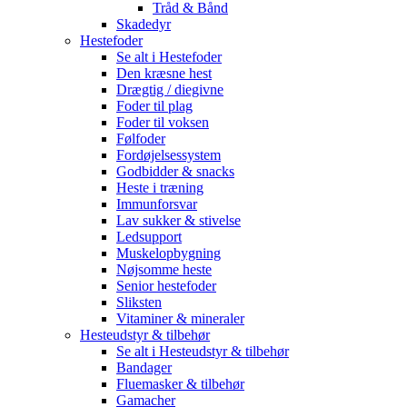
Tråd & Bånd
Skadedyr
Hestefoder
Se alt i Hestefoder
Den kræsne hest
Drægtig / diegivne
Foder til plag
Foder til voksen
Følfoder
Fordøjelsessystem
Godbidder & snacks
Heste i træning
Immunforsvar
Lav sukker & stivelse
Ledsupport
Muskelopbygning
Nøjsomme heste
Senior hestefoder
Sliksten
Vitaminer & mineraler
Hesteudstyr & tilbehør
Se alt i Hesteudstyr & tilbehør
Bandager
Fluemasker & tilbehør
Gamacher