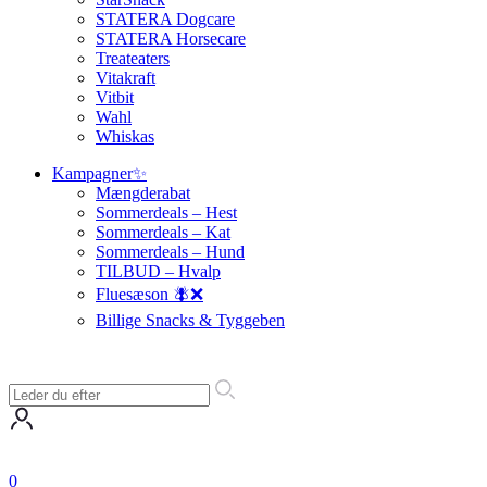
STATERA Dogcare
STATERA Horsecare
Treateaters
Vitakraft
Vitbit
Wahl
Whiskas
Kampagner✨
Mængderabat
Sommerdeals – Hest
Sommerdeals – Kat
Sommerdeals – Hund
TILBUD – Hvalp
Fluesæson 🪰❌
Billige Snacks & Tyggeben
0