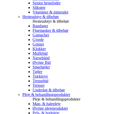
Senior hestefoder
Sliksten
Vitaminer & mineraler
Hesteudstyr & tilbehør
Hesteudstyr & tilbehør
Bandager
Fluemasker & tilbehør
Gamacher
Gjorde
Grimer
Klokker
Muffebid
Næsebånd
Øvrige Bid
Stigebøjler
Tøjler
Træktove
Trensebid
Trenser
Underlag & tilbehør
Pleje & behandlingsprodukter
Pleje & behandlingsprodukter
Man- & halepleje
Øvrige plejeprodukter
Pels- & hudpleje