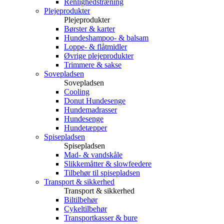
Renlighedstræning
Plejeprodukter
Plejeprodukter
Børster & karter
Hundeshampoo- & balsam
Loppe- & flåtmidler
Øvrige plejeprodukter
Trimmere & sakse
Sovepladsen
Sovepladsen
Cooling
Donut Hundesenge
Hundemadrasser
Hundesenge
Hundetæpper
Spisepladsen
Spisepladsen
Mad- & vandskåle
Slikkemåtter & slowfeedere
Tilbehør til spisepladsen
Transport & sikkerhed
Transport & sikkerhed
Biltilbehør
Cykeltilbehør
Transportkasser & bure