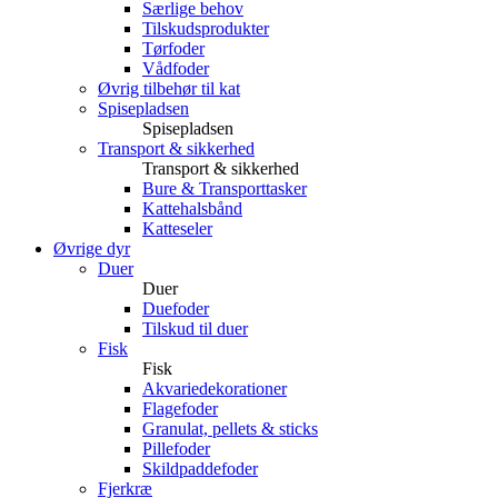
Særlige behov
Tilskudsprodukter
Tørfoder
Vådfoder
Øvrig tilbehør til kat
Spisepladsen
Spisepladsen
Transport & sikkerhed
Transport & sikkerhed
Bure & Transporttasker
Kattehalsbånd
Katteseler
Øvrige dyr
Duer
Duer
Duefoder
Tilskud til duer
Fisk
Fisk
Akvariedekorationer
Flagefoder
Granulat, pellets & sticks
Pillefoder
Skildpaddefoder
Fjerkræ