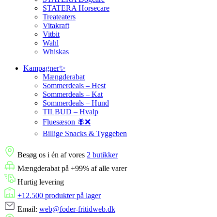
STATERA Horsecare
Treateaters
Vitakraft
Vitbit
Wahl
Whiskas
Kampagner✨
Mængderabat
Sommerdeals – Hest
Sommerdeals – Kat
Sommerdeals – Hund
TILBUD – Hvalp
Fluesæson 🪰❌
Billige Snacks & Tyggeben
Besøg os i én af vores
2 butikker
Mængderabat på +99% af alle varer
Hurtig levering
+12.500 produkter på lager
Email:
web@foder-fritidweb.dk