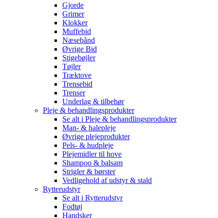
Gjorde
Grimer
Klokker
Muffebid
Næsebånd
Øvrige Bid
Stigebøjler
Tøjler
Træktove
Trensebid
Trenser
Underlag & tilbehør
Pleje & behandlingsprodukter
Se alt i Pleje & behandlingsprodukter
Man- & halepleje
Øvrige plejeprodukter
Pels- & hudpleje
Plejemidler til hove
Shampoo & balsam
Strigler & børster
Vedligehold af udstyr & stald
Rytterudstyr
Se alt i Rytterudstyr
Fodtøj
Handsker