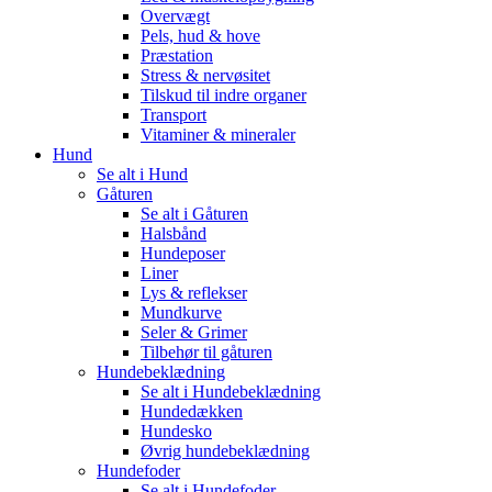
Overvægt
Pels, hud & hove
Præstation
Stress & nervøsitet
Tilskud til indre organer
Transport
Vitaminer & mineraler
Hund
Se alt i Hund
Gåturen
Se alt i Gåturen
Halsbånd
Hundeposer
Liner
Lys & reflekser
Mundkurve
Seler & Grimer
Tilbehør til gåturen
Hundebeklædning
Se alt i Hundebeklædning
Hundedækken
Hundesko
Øvrig hundebeklædning
Hundefoder
Se alt i Hundefoder