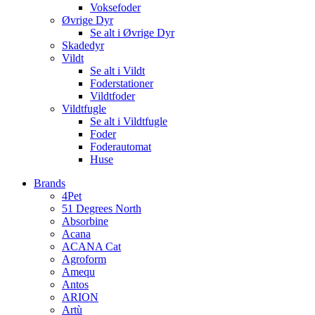
Voksefoder
Øvrige Dyr
Se alt i Øvrige Dyr
Skadedyr
Vildt
Se alt i Vildt
Foderstationer
Vildtfoder
Vildtfugle
Se alt i Vildtfugle
Foder
Foderautomat
Huse
Brands
4Pet
51 Degrees North
Absorbine
Acana
ACANA Cat
Agroform
Amequ
Antos
ARION
Artù