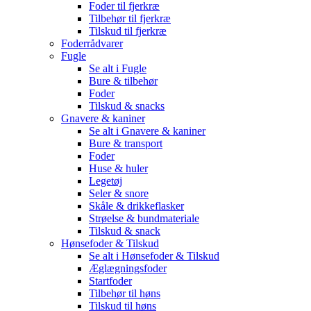
Foder til fjerkræ
Tilbehør til fjerkræ
Tilskud til fjerkræ
Foderrådvarer
Fugle
Se alt i Fugle
Bure & tilbehør
Foder
Tilskud & snacks
Gnavere & kaniner
Se alt i Gnavere & kaniner
Bure & transport
Foder
Huse & huler
Legetøj
Seler & snore
Skåle & drikkeflasker
Strøelse & bundmateriale
Tilskud & snack
Hønsefoder & Tilskud
Se alt i Hønsefoder & Tilskud
Æglægningsfoder
Startfoder
Tilbehør til høns
Tilskud til høns