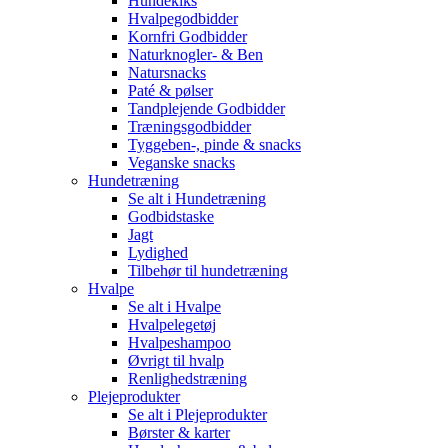
Hundekiks
Hvalpegodbidder
Kornfri Godbidder
Naturknogler- & Ben
Natursnacks
Paté & pølser
Tandplejende Godbidder
Træningsgodbidder
Tyggeben-, pinde & snacks
Veganske snacks
Hundetræning
Se alt i Hundetræning
Godbidstaske
Jagt
Lydighed
Tilbehør til hundetræning
Hvalpe
Se alt i Hvalpe
Hvalpelegetøj
Hvalpeshampoo
Øvrigt til hvalp
Renlighedstræning
Plejeprodukter
Se alt i Plejeprodukter
Børster & karter