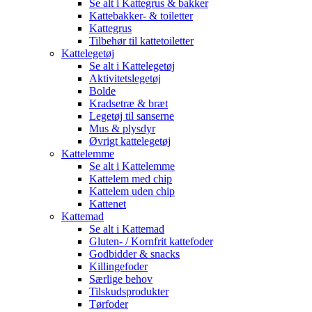
Se alt i Kattegrus & bakker
Kattebakker- & toiletter
Kattegrus
Tilbehør til kattetoiletter
Kattelegetøj
Se alt i Kattelegetøj
Aktivitetslegetøj
Bolde
Kradsetræ & bræt
Legetøj til sanserne
Mus & plysdyr
Øvrigt kattelegetøj
Kattelemme
Se alt i Kattelemme
Kattelem med chip
Kattelem uden chip
Kattenet
Kattemad
Se alt i Kattemad
Gluten- / Kornfrit kattefoder
Godbidder & snacks
Killingefoder
Særlige behov
Tilskudsprodukter
Tørfoder