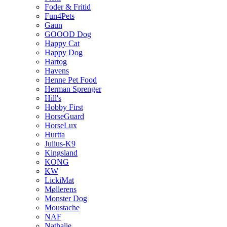
Foder & Fritid
Fun4Pets
Gaun
GOOOD Dog
Happy Cat
Happy Dog
Hartog
Havens
Henne Pet Food
Herman Sprenger
Hill's
Hobby First
HorseGuard
HorseLux
Hurtta
Julius-K9
Kingsland
KONG
KW
LickiMat
Møllerens
Monster Dog
Moustache
NAF
Nathalie