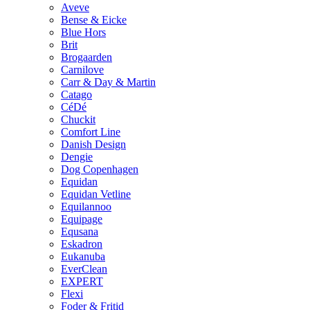
Aveve
Bense & Eicke
Blue Hors
Brit
Brogaarden
Carnilove
Carr & Day & Martin
Catago
CéDé
Chuckit
Comfort Line
Danish Design
Dengie
Dog Copenhagen
Equidan
Equidan Vetline
Equilannoo
Equipage
Equsana
Eskadron
Eukanuba
EverClean
EXPERT
Flexi
Foder & Fritid