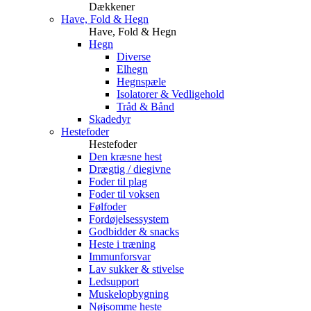
Dækkener
Have, Fold & Hegn
Have, Fold & Hegn
Hegn
Diverse
Elhegn
Hegnspæle
Isolatorer & Vedligehold
Tråd & Bånd
Skadedyr
Hestefoder
Hestefoder
Den kræsne hest
Drægtig / diegivne
Foder til plag
Foder til voksen
Følfoder
Fordøjelsessystem
Godbidder & snacks
Heste i træning
Immunforsvar
Lav sukker & stivelse
Ledsupport
Muskelopbygning
Nøjsomme heste