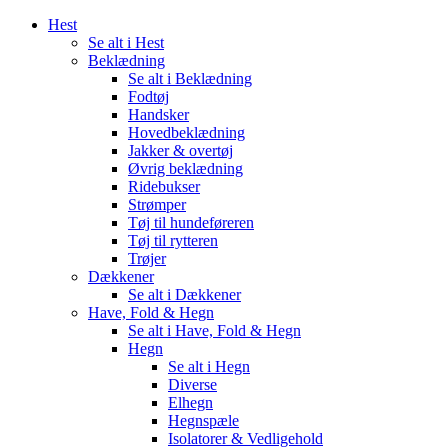
Hest
Se alt i Hest
Beklædning
Se alt i Beklædning
Fodtøj
Handsker
Hovedbeklædning
Jakker & overtøj
Øvrig beklædning
Ridebukser
Strømper
Tøj til hundeføreren
Tøj til rytteren
Trøjer
Dækkener
Se alt i Dækkener
Have, Fold & Hegn
Se alt i Have, Fold & Hegn
Hegn
Se alt i Hegn
Diverse
Elhegn
Hegnspæle
Isolatorer & Vedligehold