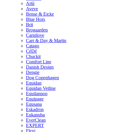
Artù
Aveve
Bense & Eicke
Blue Hors
Brit
Brogaarden
Carnilove
Carr & Day & Martin
Catago
CéDé
Chuckit
Comfort Line
Danish Design
Dengie
Dog Copenhagen
Equidan
Equidan Vetline
Equilannoo
Equipage
Equsana
Eskadron
Eukanuba
EverClean
EXPERT
Flexi