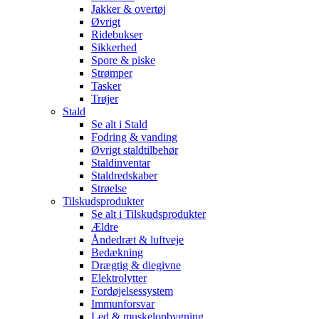
Jakker & overtøj
Øvrigt
Ridebukser
Sikkerhed
Spore & piske
Strømper
Tasker
Trøjer
Stald
Se alt i Stald
Fodring & vanding
Øvrigt staldtilbehør
Staldinventar
Staldredskaber
Strøelse
Tilskudsprodukter
Se alt i Tilskudsprodukter
Ældre
Åndedræt & luftveje
Bedækning
Drægtig & diegivne
Elektrolytter
Fordøjelsessystem
Immunforsvar
Led & muskelopbygning