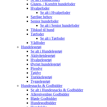
Gluten- / Kornfrit hundefoder
Hvalpefoder
Se alt i Hvalpefoder
Særlige behov
Senior hundefoder
Se alt i Senior hundefoder
Tilskud til hund
Tørfoder
Se alt i Tørfoder
Vådfoder
Hundelegetøj
Se alt i Hundelegetøj
Aktivitetslegetøj
Hvalpelegetøj
Øvrigt hundelegetøj
Pivedyr
Tøjdyr
Trækkelegetøj
Tyggelegetøj
Hundesnacks & Godbidder
Se alt i Hundesnacks & Godbidder
Allergivenlige Godbidder
Bløde Godbidder
Hundegodbidder