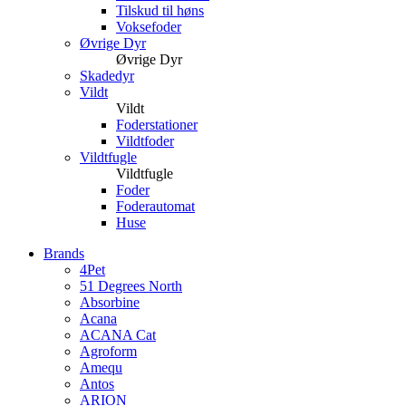
Tilskud til høns
Voksefoder
Øvrige Dyr
Øvrige Dyr
Skadedyr
Vildt
Vildt
Foderstationer
Vildtfoder
Vildtfugle
Vildtfugle
Foder
Foderautomat
Huse
Brands
4Pet
51 Degrees North
Absorbine
Acana
ACANA Cat
Agroform
Amequ
Antos
ARION