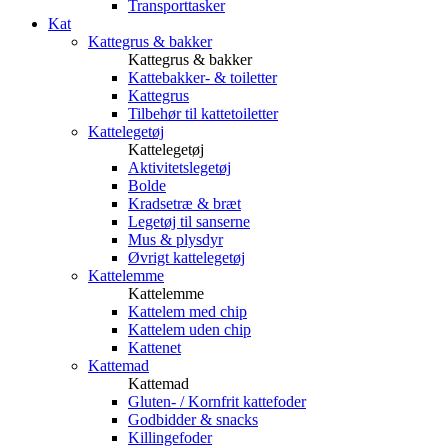
Transporttasker
Kat
Kattegrus & bakker
Kattegrus & bakker
Kattebakker- & toiletter
Kattegrus
Tilbehør til kattetoiletter
Kattelegetøj
Kattelegetøj
Aktivitetslegetøj
Bolde
Kradsetræ & bræt
Legetøj til sanserne
Mus & plysdyr
Øvrigt kattelegetøj
Kattelemme
Kattelemme
Kattelem med chip
Kattelem uden chip
Kattenet
Kattemad
Kattemad
Gluten- / Kornfrit kattefoder
Godbidder & snacks
Killingefoder