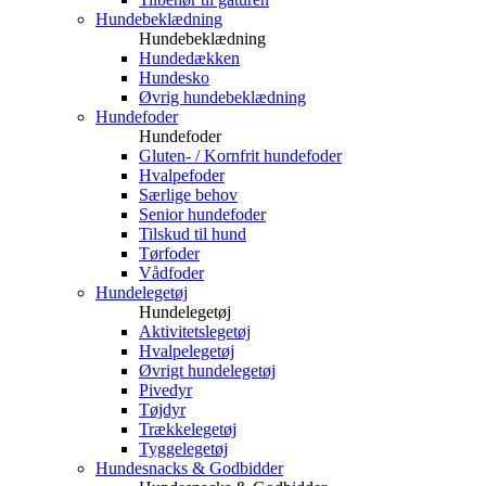
Hundebeklædning
Hundebeklædning
Hundedækken
Hundesko
Øvrig hundebeklædning
Hundefoder
Hundefoder
Gluten- / Kornfrit hundefoder
Hvalpefoder
Særlige behov
Senior hundefoder
Tilskud til hund
Tørfoder
Vådfoder
Hundelegetøj
Hundelegetøj
Aktivitetslegetøj
Hvalpelegetøj
Øvrigt hundelegetøj
Pivedyr
Tøjdyr
Trækkelegetøj
Tyggelegetøj
Hundesnacks & Godbidder