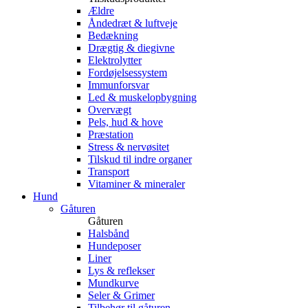
Ældre
Åndedræt & luftveje
Bedækning
Drægtig & diegivne
Elektrolytter
Fordøjelsessystem
Immunforsvar
Led & muskelopbygning
Overvægt
Pels, hud & hove
Præstation
Stress & nervøsitet
Tilskud til indre organer
Transport
Vitaminer & mineraler
Hund
Gåturen
Gåturen
Halsbånd
Hundeposer
Liner
Lys & reflekser
Mundkurve
Seler & Grimer
Tilbehør til gåturen