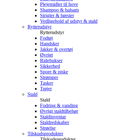
Plejemidler til hove
Shampoo & balsam
Strigler & børster
Vedligehold af udstyr & stald
Rytterudstyr
Rytterudstyr
Fodtøj
Handsker
Jakker & overtøj
Øvrigt
Ridebukser
Sikkerhed
Spore & piske
Strømper
Tasker
Trøjer
Stald
Stald
Fodring & vanding
Øvrigt staldtilbehør
Staldinventar
Staldredskaber
Strøelse
Tilskudsprodukter
Tilskudsprodukter