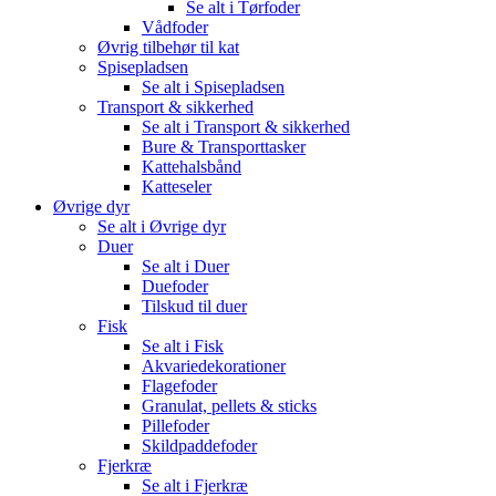
Se alt i Tørfoder
Vådfoder
Øvrig tilbehør til kat
Spisepladsen
Se alt i Spisepladsen
Transport & sikkerhed
Se alt i Transport & sikkerhed
Bure & Transporttasker
Kattehalsbånd
Katteseler
Øvrige dyr
Se alt i Øvrige dyr
Duer
Se alt i Duer
Duefoder
Tilskud til duer
Fisk
Se alt i Fisk
Akvariedekorationer
Flagefoder
Granulat, pellets & sticks
Pillefoder
Skildpaddefoder
Fjerkræ
Se alt i Fjerkræ