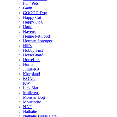
Fun4Pets
Gaun
GOOOD Dog
Happy Cat
Happy Dog
Hartog
Havens
Henne Pet Food
Herman Sprenger
Hill's
Hobby First
HorseGuard
HorseLux
Hurtta
Julius-K9
Kingsland
KONG
KW
LickiMat
Møllerens
Monster Dog
Moustache
NAF
Nathalie
Nathalie Horse Care