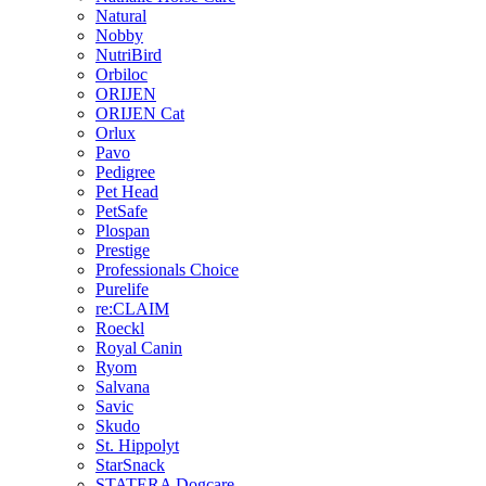
Natural
Nobby
NutriBird
Orbiloc
ORIJEN
ORIJEN Cat
Orlux
Pavo
Pedigree
Pet Head
PetSafe
Plospan
Prestige
Professionals Choice
Purelife
re:CLAIM
Roeckl
Royal Canin
Ryom
Salvana
Savic
Skudo
St. Hippolyt
StarSnack
STATERA Dogcare