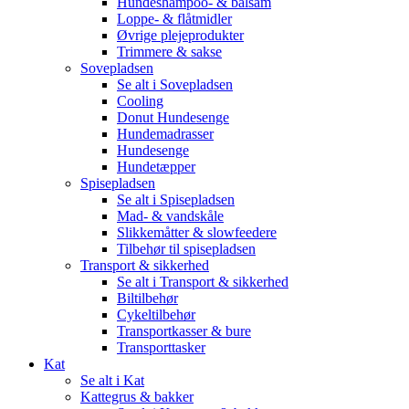
Hundeshampoo- & balsam
Loppe- & flåtmidler
Øvrige plejeprodukter
Trimmere & sakse
Sovepladsen
Se alt i Sovepladsen
Cooling
Donut Hundesenge
Hundemadrasser
Hundesenge
Hundetæpper
Spisepladsen
Se alt i Spisepladsen
Mad- & vandskåle
Slikkemåtter & slowfeedere
Tilbehør til spisepladsen
Transport & sikkerhed
Se alt i Transport & sikkerhed
Biltilbehør
Cykeltilbehør
Transportkasser & bure
Transporttasker
Kat
Se alt i Kat
Kattegrus & bakker