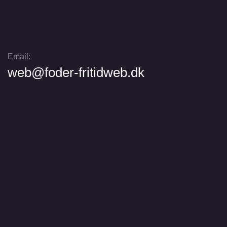
Email:
web@foder-fritidweb.dk