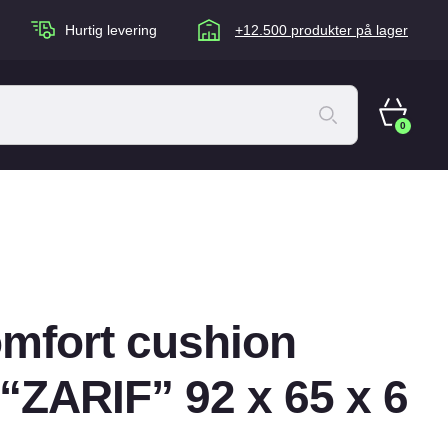
Hurtig levering
+12.500 produkter på lager
0
ACANA Cat
Artù
Brogaarden
Chuckit
mfort cushion
agen
Equidan
Eskadron
“ZARIF” 92 x 65 x 6
Foder & Fritid
Happy Dog