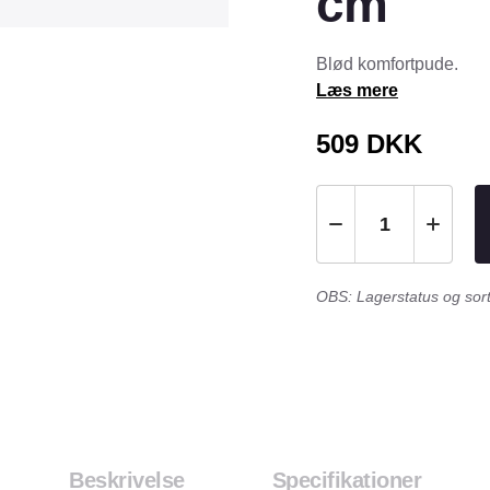
cm
Tråd & Bånd
Henne Pet Food
Herman Spre
Blød komfortpude.
HorseLux
Hurtta
Læs mere
KW
LickiMat
509
DKK
NAF
Nathalie
NutriBird
Orbiloc
Pavo
Pedigree
Prestige
Professional
Royal Canin
Ryom
OBS: Lagerstatus og sorti
St. Hippolyt
StarSnack
Vitakraft
Vitbit
Beskrivelse
Specifikationer