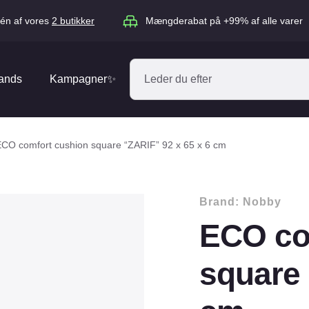
én af vores
2 butikker
Mængderabat på +99% af alle varer
ands
Kampagner✨
Absorbine
Acana
CO comfort cushion square “ZARIF” 92 x 65 x 6 cm
Antos
ARION
Blue Hors
Brit
Brand:
Nobby
Diverse
Catago
CéDé
ECO co
Elhegn
Dengie
Dog Copenh
Equipage
Equsana
square 
Hegnspæle
EXPERT
Flexi
Isolatorer & Vedligehold
GOOOD Dog
Happy Cat