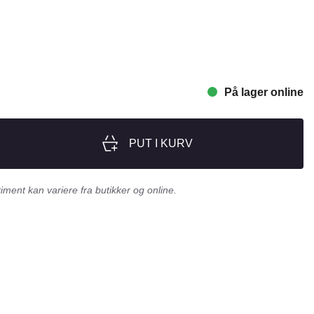
nger
Hill's
Julius-K9
Møllerens
På lager online
Nathalie Horse Care
ORIJEN
Pet Head
PUT I KURV
s Choice
Purelife
Salvana
ment kan variere fra butikker og online.
STATERA Dogcare
Wahl