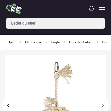
Hjem
Øvrige dyr
Fugle
Bure & tilbehør
Bur l