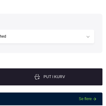
nger
Hill's
Julius-K9
Møllerens
Nathalie Horse Care
ORIJEN
Pet Head
s Choice
Purelife
Salvana
STATERA Dogcare
PUT I KURV
Wahl
Se flere