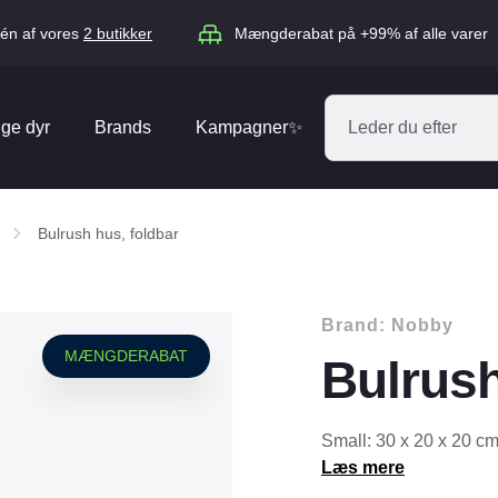
én af vores
2 butikker
Mængderabat på +99% af alle varer
ige dyr
Brands
Kampagner✨
Absorbine
Acana
Bulrush hus, foldbar
Antos
ARION
Blue Hors
Brit
Brand:
Nobby
Diverse
Catago
CéDé
MÆNGDERABAT
Bulrush
Elhegn
Dengie
Dog Copenh
Equipage
Equsana
Hegnspæle
Small: 30 x 20 x 20 cm
EXPERT
Flexi
Læs mere
Isolatorer & Vedligehold
GOOOD Dog
Happy Cat