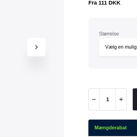
Fra
111
DKK
Tråd & Bånd
Henne Pet Food
Herman Spre
HorseLux
Hurtta
KW
LickiMat
Størrelse
NAF
Nathalie
NutriBird
Orbiloc
Pavo
Pedigree
Prestige
Professional
Royal Canin
Ryom
St. Hippolyt
StarSnack
Vitakraft
Vitbit
Mængderabat