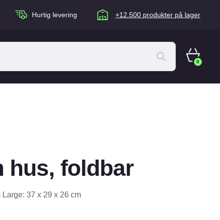
Hurtig levering
+12.500 produkter på lager
0
ACANA Cat
Artù
Brogaarden
Chuckit
 hus, foldbar
agen
Equidan
Eskadron
 Large: 37 x 29 x 26 cm
Foder & Fritid
Happy Dog