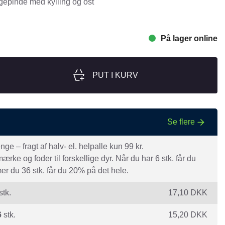
epinde med kylling og ost
nger
Hill's
Julius-K9
På lager online
Møllerens
Nathalie Horse Care
PUT I KURV
ORIJEN
Pet Head
s Choice
Purelife
Se flere
Salvana
e – fragt af halv- el. helpalle kun 99 kr.
STATERA Dogcare
rke og foder til forskellige dyr. Når du har 6 stk. får du
Wahl
r du 36 stk. får du 20% på det hele.
stk.
17,10
DKK
6
stk.
15,20
DKK