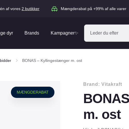
én af vores
2 butikker
Mængderabat på +99% af alle varer
ige dyr
Brands
Kampagner✨
Absorbine
Acana
bidder
BONAS – Kyllingestænger m. ost
Antos
ARION
Blue Hors
Brit
Brand:
Vitakraft
Diverse
Catago
CéDé
MÆNGDERABAT
BONAS 
Elhegn
Dengie
Dog Copenh
Equipage
Equsana
m. ost
Hegnspæle
EXPERT
Flexi
Isolatorer & Vedligehold
GOOOD Dog
Happy Cat