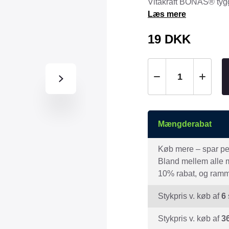
Vitakraft BONAS® tygg
Tråd & Bånd
Læs mere
Henne Pet Food
Herman Spre
HorseLux
Hurtta
19
DKK
KW
LickiMat
NAF
Nathalie
NutriBird
Orbiloc
Pavo
Pedigree
Prestige
Professional
Mængderabat
Royal Canin
Ryom
Køb mere – spar peng
St. Hippolyt
StarSnack
Bland mellem alle mæ
Vitakraft
Vitbit
10% rabat, og ramme
Stykpris v. køb af
6
Stykpris v. køb af
3