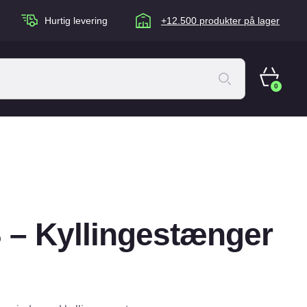
Hurtig levering
+12.500 produkter på lager
0
ACANA Cat
Artù
Brogaarden
Chuckit
– Kyllingestænger
agen
Equidan
Eskadron
Foder & Fritid
Happy Dog