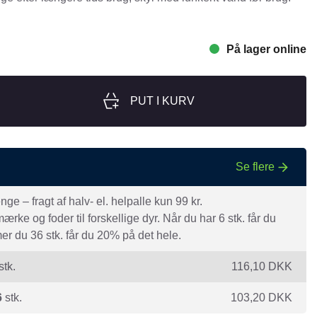
nger
Hill's
Julius-K9
På lager online
Møllerens
Nathalie Horse Care
PUT I KURV
ORIJEN
Pet Head
s Choice
Purelife
Se flere
Salvana
e – fragt af halv- el. helpalle kun 99 kr.
STATERA Dogcare
rke og foder til forskellige dyr. Når du har 6 stk. får du
r du 36 stk. får du 20% på det hele.
Wahl
stk.
116,10
DKK
6
stk.
103,20
DKK