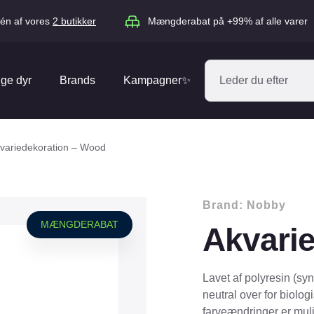
én af vores
2 butikker
Mængderabat på +99% af alle varer
ige dyr
Brands
Kampagner✨
Absorbine
Acana
variedekoration – Wood
Antos
ARION
Blue Hors
Brit
Brand:
Nobby
Diverse
Catago
CéDé
MÆNGDERABAT
Akvari
Elhegn
Dengie
Dog Copenh
Equipage
Equsana
Hegnspæle
Lavet af polyresin (synt
EXPERT
Flexi
neutral over for biologi
Isolatorer & Vedligehold
farveændringer er muli
GOOOD Dog
Happy Cat