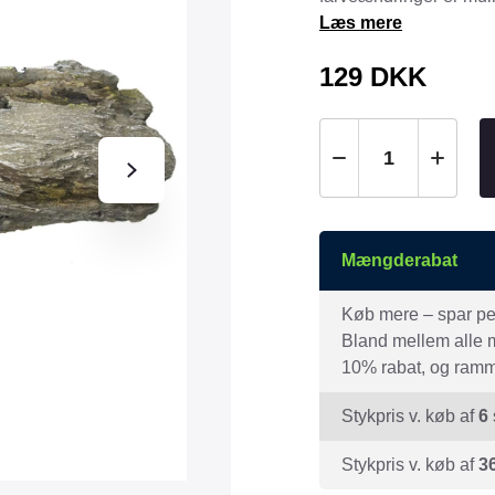
Tråd & Bånd
Læs mere
Henne Pet Food
Herman Spre
129
DKK
HorseLux
Hurtta
KW
LickiMat
NAF
Nathalie
NutriBird
Orbiloc
Pavo
Pedigree
Prestige
Mængderabat
Professional
Royal Canin
Ryom
Køb mere – spar peng
St. Hippolyt
StarSnack
Bland mellem alle mæ
10% rabat, og ramme
Vitakraft
Vitbit
Stykpris v. køb af
6
Stykpris v. køb af
3