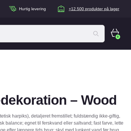
Hurtig levering
+12.500 produkter på lager
0
ACANA Cat
Artù
Brogaarden
Chuckit
edekoration – Wood
agen
Equidan
Eskadron
etisk harpiks), detaljeret fremstillet; fuldstændig ikke-giftig,
Foder & Fritid
sk balance; egnet til ferskvand eller saltvand; fast farve, lette
ge efter længere tids brug; skyl med lunkent vand før brug.
Happy Dog