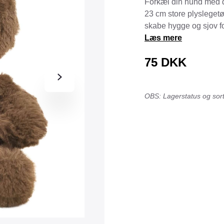
Forkæl din hund med d
Tråd & Bånd
23 cm store plyslegetøj 
Henne Pet Food
Herman Spre
skabe hygge og sjov fo
HorseLux
Hurtta
Læs mere
KW
LickiMat
75
DKK
NAF
Nathalie
NutriBird
Orbiloc
OBS: Lagerstatus og sorti
Pavo
Pedigree
Prestige
Professional
Royal Canin
Ryom
St. Hippolyt
StarSnack
Vitakraft
Vitbit