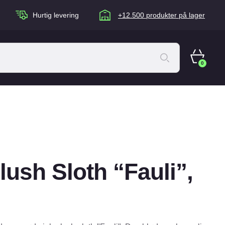
Hurtig levering
+12.500 produkter på lager
0
ACANA Cat
Artù
Brogaarden
Chuckit
ush Sloth “Fauli”,
agen
Equidan
Eskadron
Foder & Fritid
Happy Dog