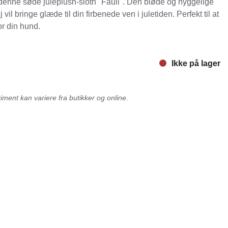
enne søde juleplush-sloth "Fauli". Den bløde og hyggelige
vil bringe glæde til din firbenede ven i juletiden. Perfekt til at
nger
Hill's
r din hund.
Julius-K9
Møllerens
Ikke på lager
Nathalie Horse Care
ORIJEN
ment kan variere fra butikker og online.
Pet Head
s Choice
Purelife
Salvana
STATERA Dogcare
Wahl