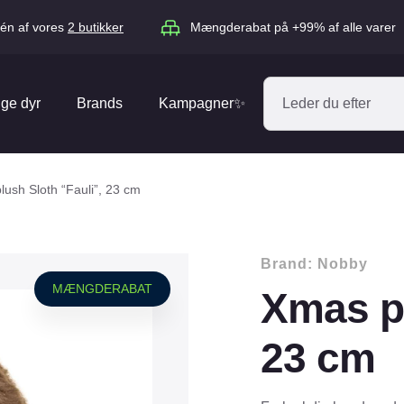
én af vores
2 butikker
Mængderabat på +99% af alle varer
ige dyr
Brands
Kampagner✨
Absorbine
Acana
ush Sloth “Fauli”, 23 cm
Antos
ARION
Blue Hors
Brit
Brand:
Nobby
Diverse
Catago
CéDé
MÆNGDERABAT
Xmas pl
Elhegn
Dengie
Dog Copenh
Equipage
Equsana
23 cm
Hegnspæle
EXPERT
Flexi
Isolatorer & Vedligehold
GOOOD Dog
Happy Cat