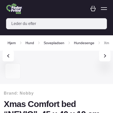
Hjem
Hund
Sovepladsen
Hundesenge
Xmas 
Brand:
Nobby
Xmas Comfort bed