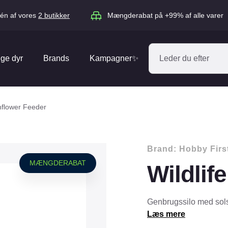
én af vores
2 butikker
Mængderabat på +99% af alle varer
ige dyr
Brands
Kampagner✨
Absorbine
Acana
unflower Feeder
Antos
ARION
Blue Hors
Brit
Brand:
Hobby Firs
Diverse
Catago
CéDé
MÆNGDERABAT
Wildlif
Elhegn
Dengie
Dog Copenh
Equipage
Equsana
Hegnspæle
Genbrugssilo med sol
EXPERT
Flexi
Læs mere
Isolatorer & Vedligehold
GOOOD Dog
Happy Cat