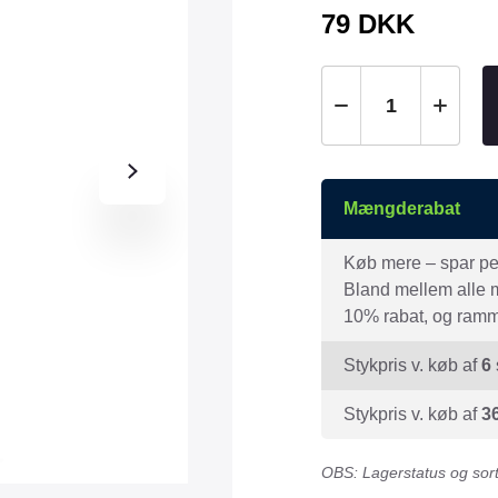
Tråd & Bånd
79
DKK
Henne Pet Food
Herman Spre
HorseLux
Hurtta
KW
LickiMat
NAF
Nathalie
NutriBird
Orbiloc
Mængderabat
Pavo
Pedigree
Prestige
Professional
Køb mere – spar peng
Bland mellem alle mæ
Royal Canin
Ryom
10% rabat, og ramme
St. Hippolyt
StarSnack
Stykpris v. køb af
6
Vitakraft
Vitbit
Stykpris v. køb af
3
OBS: Lagerstatus og sorti