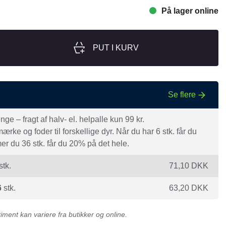
På lager online
nger
Hill's
Julius-K9
PUT I KURV
Møllerens
Nathalie Horse Care
ORIJEN
Se flere
Pet Head
s Choice
Purelife
e – fragt af halv- el. helpalle kun 99 kr.
rke og foder til forskellige dyr. Når du har 6 stk. får du
Salvana
r du 36 stk. får du 20% på det hele.
STATERA Dogcare
stk.
71,10
DKK
Wahl
6
stk.
63,20
DKK
ment kan variere fra butikker og online.