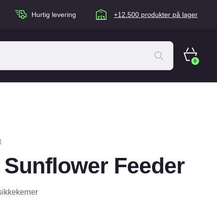
Hurtig levering
+12.500 produkter på lager
0
ACANA Cat
Artù
Brogaarden
t
Chuckit
e Sunflower Feeder
agen
Equidan
Eskadron
sikkekerner
Foder & Fritid
Happy Dog