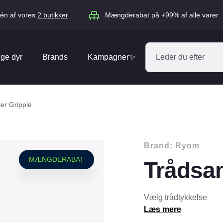
én af vores
2 butikker
Mængderabat på +99% af alle varer
ige dyr
Brands
Kampagner✨
Absorbine
Acana
er Gripple
Antos
ARION
Blue Hors
Brit
Brand:
Ryom
Diverse
Catago
CéDé
MÆNGDERABAT
Trådsam
Elhegn
Dengie
Dog Copenh
Equipage
Equsana
Hegnspæle
Vælg trådtykkelse
EXPERT
Flexi
Læs mere
Isolatorer & Vedligehold
GOOOD Dog
Happy Cat