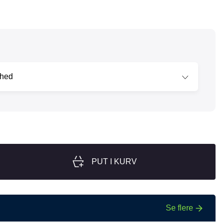
nger
Hill's
Julius-K9
Møllerens
Nathalie Horse Care
ORIJEN
Pet Head
s Choice
Purelife
Salvana
STATERA Dogcare
PUT I KURV
Wahl
Se flere