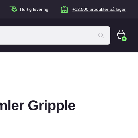
Hurtig levering
+12.500 produkter på lager
0
ACANA Cat
Artù
Brogaarden
Chuckit
ler Gripple
agen
Equidan
Eskadron
Foder & Fritid
Happy Dog