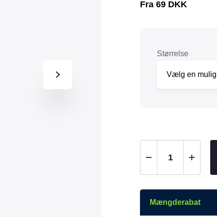
Fra
69
DKK
Tråd & Bånd
Henne Pet Food
Herman Spre
HorseLux
Hurtta
KW
LickiMat
Størrelse
NAF
Nathalie
NutriBird
Orbiloc
Pavo
Pedigree
Prestige
Professional
Royal Canin
Ryom
St. Hippolyt
StarSnack
Vitakraft
Vitbit
Mængderabat