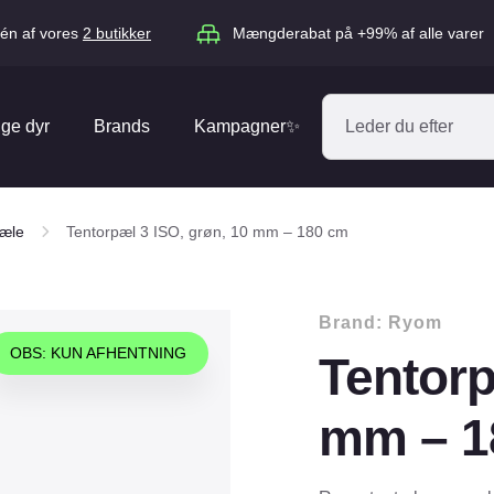
én af vores
2 butikker
Mængderabat på +99% af alle varer
ige dyr
Brands
Kampagner✨
Absorbine
Acana
æle
Tentorpæl 3 ISO, grøn, 10 mm – 180 cm
Antos
ARION
Blue Hors
Brit
Brand:
Ryom
Diverse
Catago
CéDé
OBS: KUN AFHENTNING
Tentorp
Elhegn
Dengie
Dog Copenh
Equipage
Equsana
mm – 1
Hegnspæle
EXPERT
Flexi
Isolatorer & Vedligehold
GOOOD Dog
Happy Cat