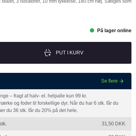
Malet, 3 isolatorer, 10 mm tykkelse, 180 cm høj. Sælges som
nger
Hill's
Julius-K9
Møllerens
På lager online
Nathalie Horse Care
ORIJEN
PUT I KURV
Pet Head
s Choice
Purelife
Se flere
Salvana
STATERA Dogcare
e – fragt af halv- el. helpalle kun 99 kr.
Wahl
rke og foder til forskellige dyr. Når du har 6 stk. får du
r du 36 stk. får du 20% på det hele.
stk.
31,50
DKK