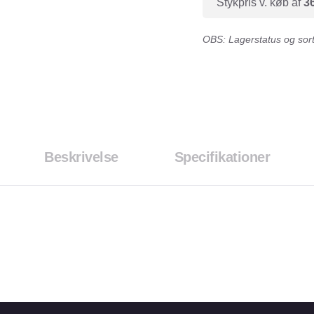
Stykpris v. køb af
3
OBS: Lagerstatus og sorti
Beskrivelse
Specifikationer