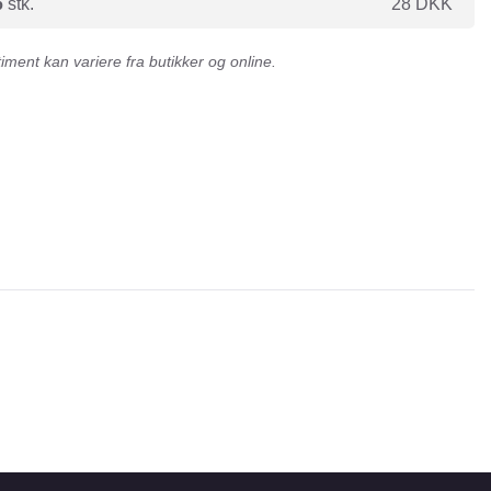
6
stk.
28
DKK
ment kan variere fra butikker og online.