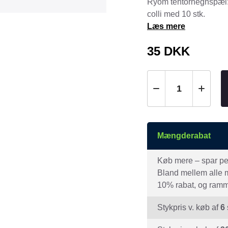
Ryom tentorhegnspæl: 
Tråd & Bånd
colli med 10 stk.
Henne Pet Food
Herman Spre
Læs mere
HorseLux
Hurtta
35
DKK
KW
LickiMat
NAF
Nathalie
NutriBird
Orbiloc
Pavo
Pedigree
Prestige
Professional
Mængderabat
Royal Canin
Ryom
St. Hippolyt
StarSnack
Køb mere – spar peng
Vitakraft
Vitbit
Bland mellem alle mæ
10% rabat, og ramme
Stykpris v. køb af
6