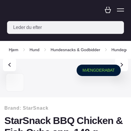
Hjem
Hund
Hundesnacks & Godbidder
Hundegod
MÆNGDERABAT
Brand:
StarSnack
StarSnack BBQ Chicken &