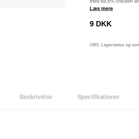
med 68,8% chicken and
Tråd & Bånd
Læs mere
Henne Pet Food
Herman Spre
HorseLux
Hurtta
9
DKK
KW
LickiMat
NAF
Nathalie
OBS: Lagerstatus og sorti
NutriBird
Orbiloc
Pavo
Pedigree
Prestige
Professional
Royal Canin
Ryom
St. Hippolyt
StarSnack
Beskrivelse
Specifikationer
Vitakraft
Vitbit