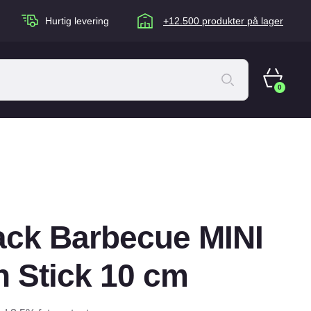
Hurtig levering
+12.500 produkter på lager
0
ACANA Cat
Artù
Brogaarden
Chuckit
ack Barbecue MINI
agen
Equidan
Eskadron
 Stick 10 cm
Foder & Fritid
Happy Dog