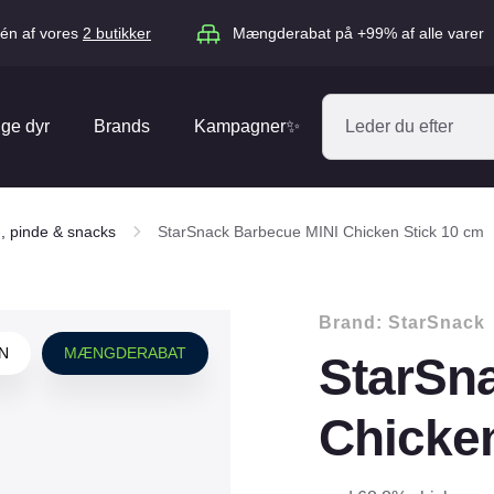
én af vores
2 butikker
Mængderabat på +99% af alle varer
ige dyr
Brands
Kampagner✨
Absorbine
Acana
, pinde & snacks
StarSnack Barbecue MINI Chicken Stick 10 cm
Antos
ARION
Blue Hors
Brit
Brand:
StarSnack
Diverse
Catago
CéDé
N
MÆNGDERABAT
StarSn
Elhegn
Dengie
Dog Copenh
Equipage
Equsana
Chicken
Hegnspæle
EXPERT
Flexi
Isolatorer & Vedligehold
GOOOD Dog
Happy Cat