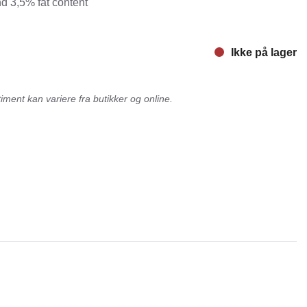
 3,5% fat content
nger
Hill's
Julius-K9
Ikke på lager
Møllerens
Nathalie Horse Care
ment kan variere fra butikker og online.
ORIJEN
Pet Head
s Choice
Purelife
Salvana
STATERA Dogcare
Wahl