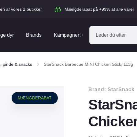
én af vores
2 butikker
Mængderabat på +99% af alle varer
ige dyr
Brands
Kampagner✨
Absorbine
Acana
, pinde & snacks
StarSnack Barbecue MINI Chicken Stick, 113g
Antos
ARION
Blue Hors
Brit
Brand:
StarSnack
Diverse
Catago
CéDé
MÆNGDERABAT
StarSn
Elhegn
Dengie
Dog Copenh
Equipage
Equsana
Chicken
Hegnspæle
EXPERT
Flexi
Isolatorer & Vedligehold
GOOOD Dog
Happy Cat