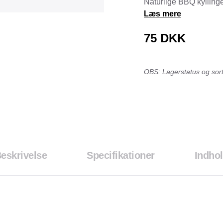
Naturlige BBQ kyllinge
Tråd & Bånd
Læs mere
Henne Pet Food
Herman Spre
HorseLux
Hurtta
75
DKK
KW
LickiMat
NAF
Nathalie
OBS: Lagerstatus og sorti
NutriBird
Orbiloc
Pavo
Pedigree
Prestige
Professional
Royal Canin
Ryom
St. Hippolyt
StarSnack
eskrivelse
Specifikationer
Indho
Vitakraft
Vitbit