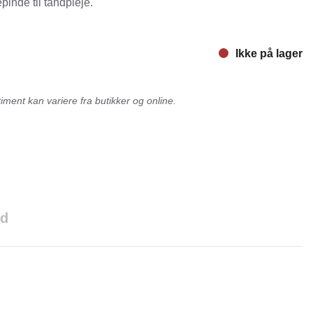
pinde til tandpleje.
nger
Hill's
Julius-K9
Ikke på lager
Møllerens
Nathalie Horse Care
ment kan variere fra butikker og online.
ORIJEN
Pet Head
s Choice
Purelife
Salvana
STATERA Dogcare
ld
Wahl