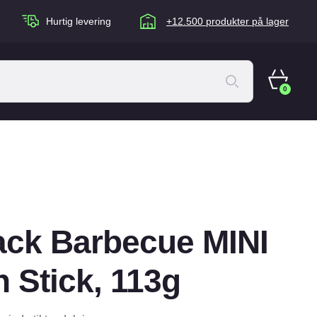
Hurtig levering
+12.500 produkter på lager
0
ACANA Cat
Artù
Brogaarden
Chuckit
ack Barbecue MINI
agen
Equidan
Eskadron
 Stick, 113g
Foder & Fritid
Happy Dog