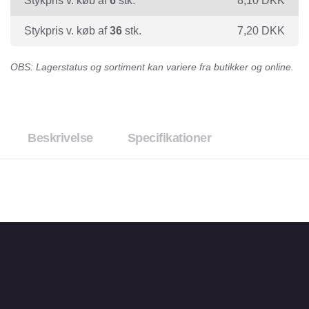
Stykpris v. køb af
6
stk.
8,10
DKK
Stykpris v. køb af
36
stk.
7,20
DKK
OBS: Lagerstatus og sortiment kan variere fra butikker og online.
Beskrivelse
Specifikationer