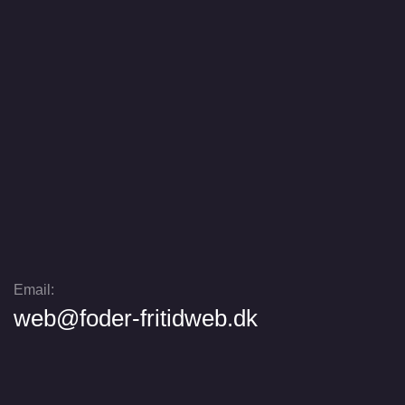
Email:
web@foder-fritidweb.dk