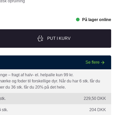
isk oprulning
nger
Hill's
Julius-K9
På lager online
Møllerens
Nathalie Horse Care
PUT I KURV
ORIJEN
Pet Head
s Choice
Purelife
Se flere
Salvana
e – fragt af halv- el. helpalle kun 99 kr.
STATERA Dogcare
rke og foder til forskellige dyr. Når du har 6 stk. får du
Wahl
r du 36 stk. får du 20% på det hele.
stk.
229,50
DKK
6
stk.
204
DKK