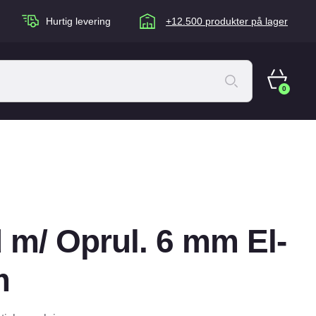
Hurtig levering
+12.500 produkter på lager
0
ACANA Cat
Artù
Brogaarden
Chuckit
 m/ Oprul. 6 mm El-
agen
Equidan
Eskadron
m
Foder & Fritid
Happy Dog