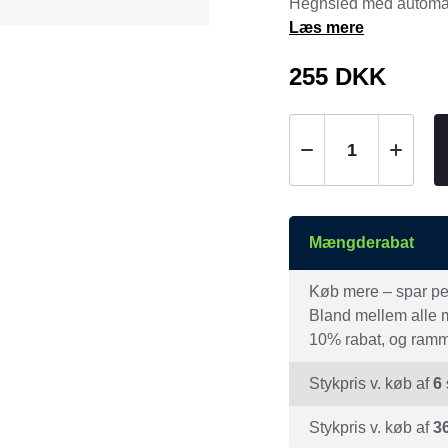
Hegnsled med automat
Tråd & Bånd
Læs mere
Henne Pet Food
Herman Spre
HorseLux
Hurtta
255
DKK
KW
LickiMat
NAF
Nathalie
NutriBird
Orbiloc
Pavo
Pedigree
Prestige
Professional
Mængderabat
Royal Canin
Ryom
Køb mere – spar peng
St. Hippolyt
StarSnack
Bland mellem alle mæ
Vitakraft
Vitbit
10% rabat, og ramme
Stykpris v. køb af
6
Stykpris v. køb af
3