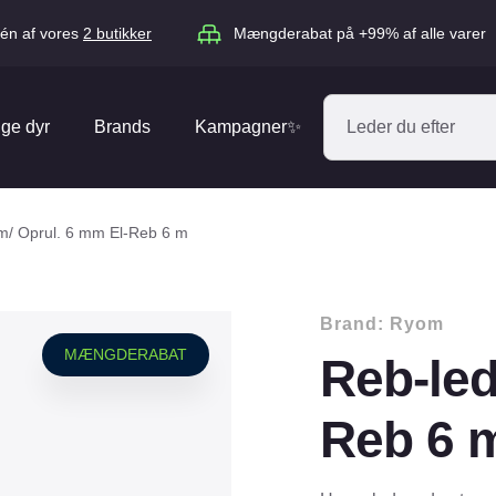
én af vores
2 butikker
Mængderabat på +99% af alle varer
ige dyr
Brands
Kampagner✨
Absorbine
Acana
m/ Oprul. 6 mm El-Reb 6 m
Antos
ARION
Blue Hors
Brit
Brand:
Ryom
Diverse
Catago
CéDé
MÆNGDERABAT
Reb-led
Elhegn
Dengie
Dog Copenh
Equipage
Equsana
Reb 6 
Hegnspæle
EXPERT
Flexi
Isolatorer & Vedligehold
GOOOD Dog
Happy Cat