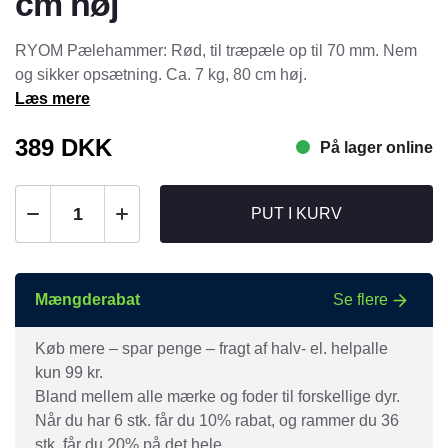
cm høj
RYOM Pælehammer: Rød, til træpæle op til 70 mm. Nem
og sikker opsætning. Ca. 7 kg, 80 cm høj.
Læs mere
389
DKK
På lager online
PUT I KURV
Mængderabat
Se flere
Køb mere – spar penge – fragt af halv- el. helpalle
kun 99 kr.
Bland mellem alle mærke og foder til forskellige dyr.
Når du har 6 stk. får du 10% rabat, og rammer du 36
stk. får du 20% på det hele.