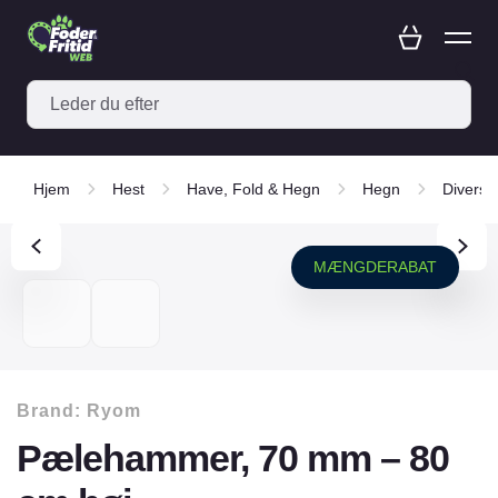
Hjem
Hest
Have, Fold & Hegn
Hegn
Diverse
MÆNGDERABAT
Brand:
Ryom
Pælehammer, 70 mm – 80