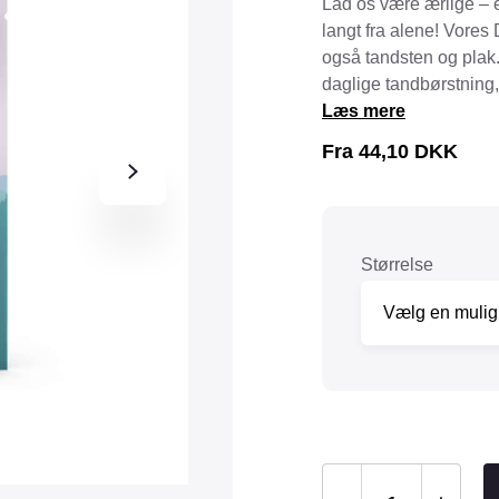
Lad os være ærlige – 
Tråd & Bånd
langt fra alene! Vores
Henne Pet Food
Herman Spre
også tandsten og plak
HorseLux
Hurtta
daglige tandbørstning
KW
Læs mere
LickiMat
NAF
Nathalie
Fra
44,10
DKK
NutriBird
Orbiloc
Pavo
Pedigree
Prestige
Professional
Størrelse
Royal Canin
Ryom
St. Hippolyt
StarSnack
Vitakraft
Vitbit