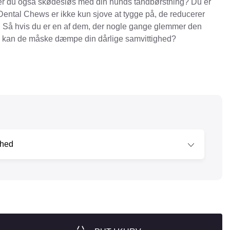
er du også skødesløs med din hunds tandbørstning? Du er
 Dental Chews er ikke kun sjove at tygge på, de reducerer
nger
Hill's
. Så hvis du er en af dem, der nogle gange glemmer den
Julius-K9
, kan de måske dæmpe din dårlige samvittighed?
Møllerens
Nathalie Horse Care
ORIJEN
Pet Head
s Choice
Purelife
Salvana
STATERA Dogcare
Wahl