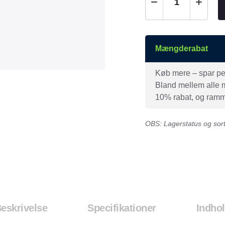
Mængderabat
Køb mere – spar peng
Bland mellem alle mæ
10% rabat, og ramme
OBS: Lagerstatus og sorti
eskrivelse
Specifikationer
Indho