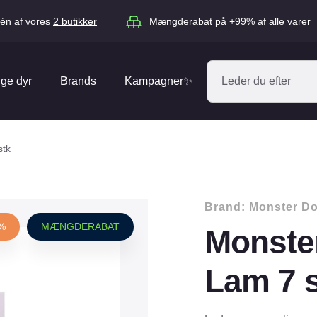
én af vores
2 butikker
Mængderabat på +99% af alle varer
ige dyr
Brands
Kampagner✨
Absorbine
Acana
stk
Antos
ARION
Blue Hors
Brit
Brand:
Monster D
Diverse
Catago
CéDé
0%
MÆNGDERABAT
Monste
Elhegn
Dengie
Dog Copenh
Equipage
Equsana
Lam 7 
Hegnspæle
EXPERT
Flexi
Isolatorer & Vedligehold
GOOOD Dog
Happy Cat