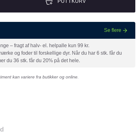
PUT I KURV
Se flere
e – fragt af halv- el. helpalle kun 99 kr.
rke og foder til forskellige dyr. Når du har 6 stk. får du
r du 36 stk. får du 20% på det hele.
ment kan variere fra butikker og online.
ld