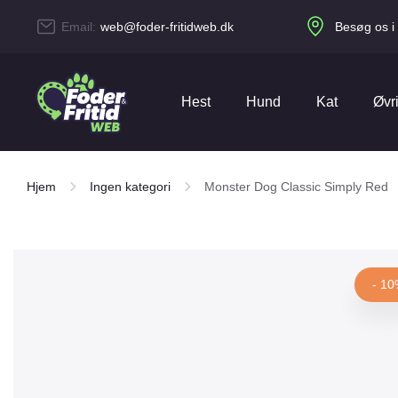
Email:
web@foder-fritidweb.dk
Besøg os i 
Hest
Hund
Kat
Øvr
4Pet
51 Degrees North
Hjem
Ingen kategori
Monster Dog Classic Simply Red
Beklædning
Gåturen
Kattegrus & bakker
Duer
Agroform
Amequ
Aveve
Bense & Eicke
Dækkener
Hundebeklædning
Kattelegetøj
Fisk
Carnilove
Carr & Day & Martin
- 1
Comfort Line
Danish Design
Have, Fold & Hegn
Hundefoder
Kattelemme
Fjerkræ
Equidan Vetline
Equilannoo
Hestefoder
Hundelegetøj
Kattemad
Foderrådvarer
Eukanuba
EverClean
Fun4Pets
Gaun