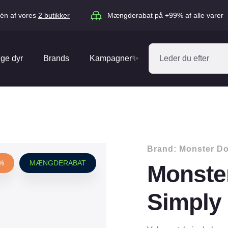
én af vores
2 butikker
Mængderabat på +99% af alle varer
ige dyr
Brands
Kampagner✨
Absorbine
Acana
Antos
ARION
Blue Hors
Brit
Brand:
Monster D
Diverse
Catago
CéDé
0%
MÆNGDERABAT
Monste
Elhegn
Dengie
Dog Copenh
Equipage
Equsana
Simply
Hegnspæle
EXPERT
Flexi
Isolatorer & Vedligehold
GOOOD Dog
Happy Cat