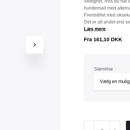
Velegnet, hvis du har 
Tråd & Bånd
hundemad med alternat
Henne Pet Food
Herman Spre
Fremstillet med oksek
HorseLux
Hurtta
Det er alt andet end s
KW
Læs mere
LickiMat
NAF
Nathalie
Fra
161,10
DKK
NutriBird
Orbiloc
Pavo
Pedigree
Prestige
Professional
Størrelse
Royal Canin
Ryom
St. Hippolyt
StarSnack
Vitakraft
Vitbit