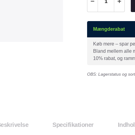
Mængderabat
Køb mere – spar peng
Bland mellem alle mæ
10% rabat, og ramme
OBS: Lagerstatus og sorti
eskrivelse
Specifikationer
Indho