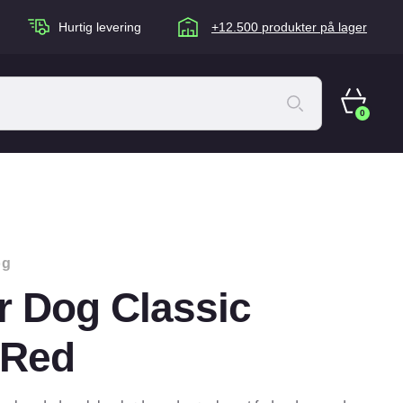
Hurtig levering
+12.500 produkter på lager
0
ACANA Cat
Artù
Brogaarden
og
Chuckit
r Dog Classic
agen
Equidan
Eskadron
 Red
Foder & Fritid
Happy Dog