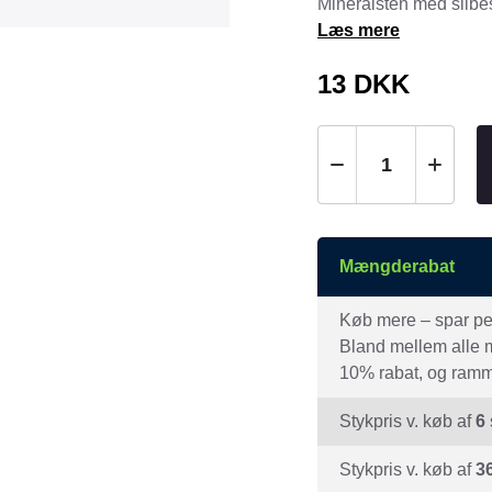
Mineralsten med slibes
Tråd & Bånd
Læs mere
Henne Pet Food
Herman Spre
HorseLux
Hurtta
13
DKK
KW
LickiMat
NAF
Nathalie
NutriBird
Orbiloc
Pavo
Pedigree
Prestige
Professional
Mængderabat
Royal Canin
Ryom
Køb mere – spar peng
St. Hippolyt
StarSnack
Bland mellem alle mæ
Vitakraft
Vitbit
10% rabat, og ramme
Stykpris v. køb af
6
Stykpris v. køb af
3