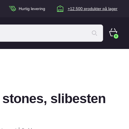
Hurtig levering
+12.500 produkter på lager
0
ACANA Cat
Artù
Brogaarden
Chuckit
 stones, slibesten
agen
Equidan
Eskadron
Foder & Fritid
Happy Dog