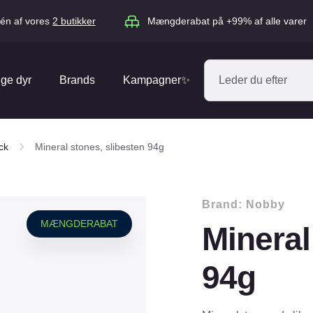
én af vores
2 butikker
Mængderabat på +99% af alle varer
ige dyr
Brands
Kampagner✨
Absorbine
Acana
ck
Mineral stones, slibesten 94g
Antos
ARION
Blue Hors
Brit
Brand:
Nobby
Diverse
Catago
CéDé
MÆNGDERABAT
Mineral
Elhegn
Dengie
Dog Copenh
Equipage
Equsana
94g
Hegnspæle
EXPERT
Flexi
Isolatorer & Vedligehold
GOOOD Dog
Happy Cat