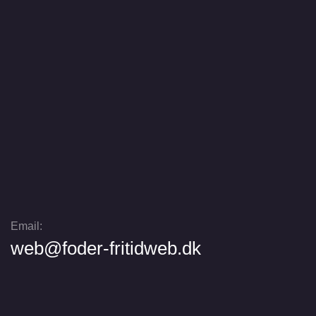
Email:
web@foder-fritidweb.dk