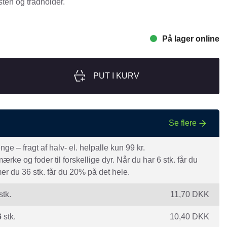
ten og trådholder.
nger
Hill's
Julius-K9
På lager online
Møllerens
Nathalie Horse Care
PUT I KURV
ORIJEN
Pet Head
s Choice
Purelife
Se flere
Salvana
e – fragt af halv- el. helpalle kun 99 kr.
STATERA Dogcare
rke og foder til forskellige dyr. Når du har 6 stk. får du
Wahl
r du 36 stk. får du 20% på det hele.
stk.
11,70
DKK
6
stk.
10,40
DKK