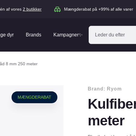
én af vores
2 butikker
Mængderabat på +99% af alle varer
ige dyr
Brands
Kampagner✨
Absorbine
Acana
tråd 8 mm 250 meter
Antos
ARION
Blue Hors
Brit
Brand:
Ryom
Diverse
Catago
CéDé
MÆNGDERABAT
Kulfibe
Elhegn
Dengie
Dog Copenh
Equipage
Equsana
meter
Hegnspæle
EXPERT
Flexi
Isolatorer & Vedligehold
GOOOD Dog
Happy Cat