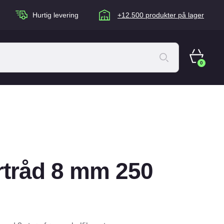
Hurtig levering
+12.500 produkter på lager
0
ACANA Cat
Artù
Brogaarden
Chuckit
rtråd 8 mm 250
agen
Equidan
Eskadron
Foder & Fritid
Happy Dog