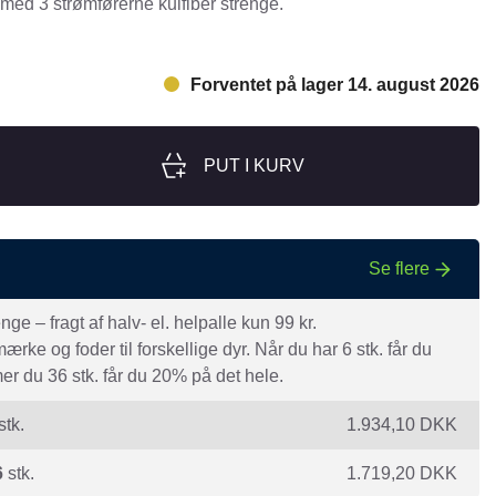
med 3 strømførerne kulfiber strenge.
nger
Hill's
Julius-K9
Forventet på lager 14. august 2026
Møllerens
Nathalie Horse Care
PUT I KURV
ORIJEN
Pet Head
s Choice
Purelife
Se flere
Salvana
e – fragt af halv- el. helpalle kun 99 kr.
STATERA Dogcare
rke og foder til forskellige dyr. Når du har 6 stk. får du
Wahl
r du 36 stk. får du 20% på det hele.
stk.
1.934,10
DKK
6
stk.
1.719,20
DKK