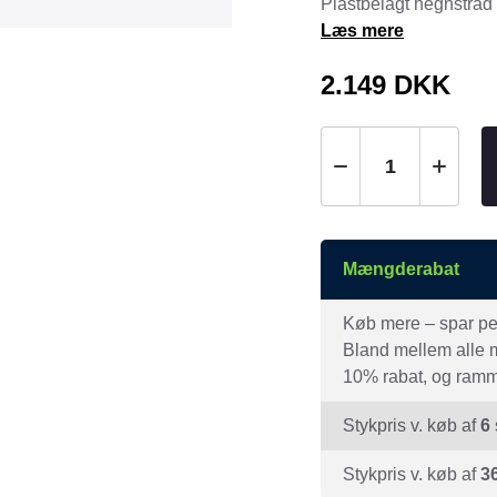
Plastbelagt hegnstråd 
Tråd & Bånd
Læs mere
Henne Pet Food
Herman Spre
HorseLux
Hurtta
2.149
DKK
KW
LickiMat
NAF
Nathalie
NutriBird
Orbiloc
Pavo
Pedigree
Prestige
Professional
Mængderabat
Royal Canin
Ryom
Køb mere – spar peng
St. Hippolyt
StarSnack
Bland mellem alle mæ
Vitakraft
Vitbit
10% rabat, og ramme
Stykpris v. køb af
6
Stykpris v. køb af
3