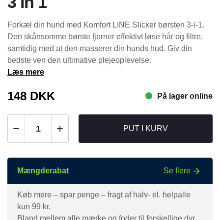
3 in 1
Forkæl din hund med Komfort LINE Slicker børsten 3-i-1.
Den skånsomme børste fjerner effektivt løse hår og filtre,
samtidig med at den masserer din hunds hud. Giv din
bedste ven den ultimative plejeoplevelse.
Læs mere
148
DKK
På lager online
PUT I KURV
Mængderabat
Se flere
Køb mere – spar penge – fragt af halv- el. helpalle
kun 99 kr.
Bland mellem alle mærke og foder til forskellige dyr.