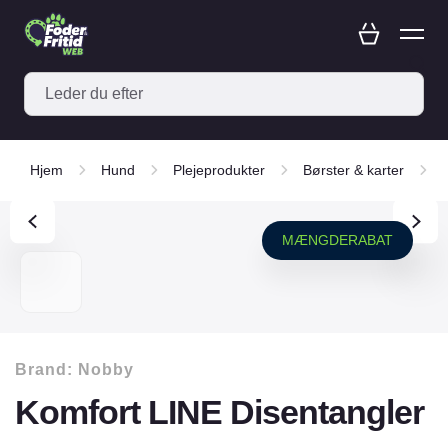
Hjem
Hund
Plejeprodukter
Børster & karter
MÆNGDERABAT
Brand:
Nobby
Komfort LINE Disentangler