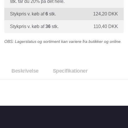
stk. får du 20% på det hele.
Stykpris v. køb af
6
stk.
124,20
DKK
Stykpris v. køb af
36
stk.
110,40
DKK
OBS: Lagerstatus og sortiment kan variere fra butikker og online.
Beskrivelse
Specifikationer