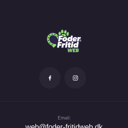
Email:
web@foder-fritidweb.dk