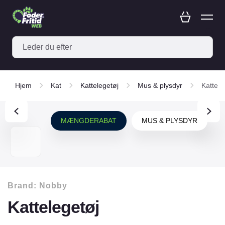
Hjem
Kat
Kattelegetøj
Mus & plysdyr
Kattele
MÆNGDERABAT
MUS & PLYSDYR
Brand:
Nobby
Kattelegetøj