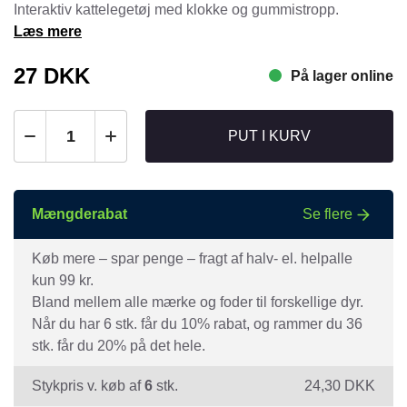
Interaktiv kattelegetøj med klokke og gummistropp.
Læs mere
27
DKK
På lager online
PUT I KURV
Mængderabat
Se flere
Køb mere – spar penge – fragt af halv- el. helpalle
kun 99 kr.
Bland mellem alle mærke og foder til forskellige dyr.
Når du har 6 stk. får du 10% rabat, og rammer du 36
stk. får du 20% på det hele.
Stykpris v. køb af
6
stk.
24,30
DKK