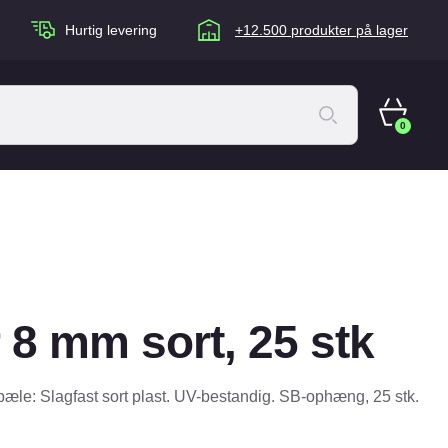
Hurtig levering
+12.500 produkter på lager
0
ACANA Cat
Artù
Brogaarden
Chuckit
r 8 mm sort, 25 stk
agen
Equidan
Eskadron
orpæle: Slagfast sort plast. UV-bestandig. SB-ophæng, 25 stk.
Foder & Fritid
Happy Dog