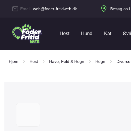
Email:
web@foder-fritidweb.dk
Besøg os i 
Hest
Hund
Kat
Øvr
4Pet
51 Degrees North
Hjem
Hest
Have, Fold & Hegn
Hegn
Diverse
Beklædning
Gåturen
Kattegrus & bakker
Duer
Agroform
Amequ
Aveve
Bense & Eicke
Dækkener
Hundebeklædning
Kattelegetøj
Fisk
Carnilove
Carr & Day & Martin
Comfort Line
Danish Design
Have, Fold & Hegn
Hundefoder
Kattelemme
Fjerkræ
Equidan Vetline
Equilannoo
Hestefoder
Hundelegetøj
Kattemad
Foderrådvarer
Eukanuba
EverClean
Fun4Pets
Gaun