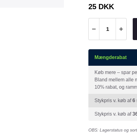
Tråd & Bånd
25
DKK
Henne Pet Food
Herman Spre
HorseLux
Hurtta
KW
LickiMat
NAF
Nathalie
NutriBird
Orbiloc
Mængderabat
Pavo
Pedigree
Prestige
Professional
Køb mere – spar peng
Bland mellem alle mæ
Royal Canin
Ryom
10% rabat, og ramme
St. Hippolyt
StarSnack
Stykpris v. køb af
6
Vitakraft
Vitbit
Stykpris v. køb af
3
OBS: Lagerstatus og sorti