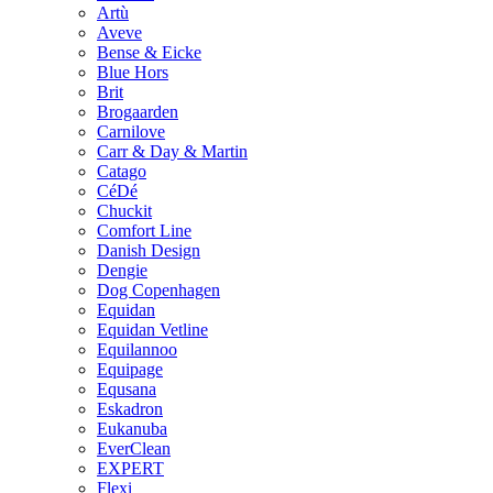
Artù
Aveve
Bense & Eicke
Blue Hors
Brit
Brogaarden
Carnilove
Carr & Day & Martin
Catago
CéDé
Chuckit
Comfort Line
Danish Design
Dengie
Dog Copenhagen
Equidan
Equidan Vetline
Equilannoo
Equipage
Equsana
Eskadron
Eukanuba
EverClean
EXPERT
Flexi