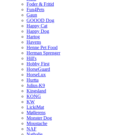
Foder & Fritid
Fun4Pets
Gaun
GOOOD Dog
Happy Cat
Happy Dog
Hartog
Havens
Henne Pet Food
Herman Sprenger
Hill's
Hobby First
HorseGuard
HorseLux
Hurtta
Julius-K9
Kingsland
KONG
KW
LickiMat
Møllerens
Monster Dog
Moustache
NAF
Nathalie