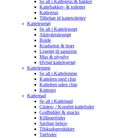
Se alt i Kattegrus & bakker
Kattebakker- & toiletter
Kattegrus
Tilbehør til kattetoiletter
Kattelegetøj
Se alt i Kattelegetøj
Aktivitetslegetøj
Bolde
Kradsetræ & bræt
Legetøj til sanserne
Mus & plysdyr
Øvrigt kattelegetøj
Kattelemme
Se alt i Kattelemme
Kattelem med chip
Kattelem uden chip
Kattenet
Kattemad
Se alt i Kattemad
Gluten- / Kornfrit kattefoder
Godbidder & snacks
Killingefoder
Særlige behov
Tilskudsprodukter
Tørfoder