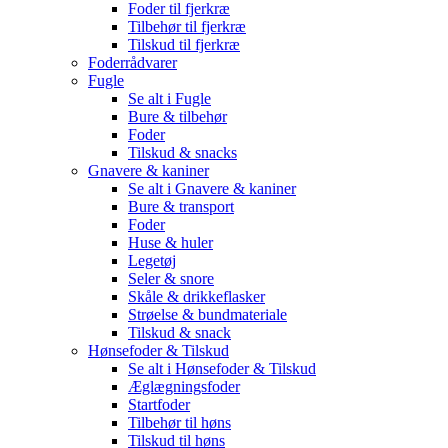
Foder til fjerkræ
Tilbehør til fjerkræ
Tilskud til fjerkræ
Foderrådvarer
Fugle
Se alt i Fugle
Bure & tilbehør
Foder
Tilskud & snacks
Gnavere & kaniner
Se alt i Gnavere & kaniner
Bure & transport
Foder
Huse & huler
Legetøj
Seler & snore
Skåle & drikkeflasker
Strøelse & bundmateriale
Tilskud & snack
Hønsefoder & Tilskud
Se alt i Hønsefoder & Tilskud
Æglægningsfoder
Startfoder
Tilbehør til høns
Tilskud til høns