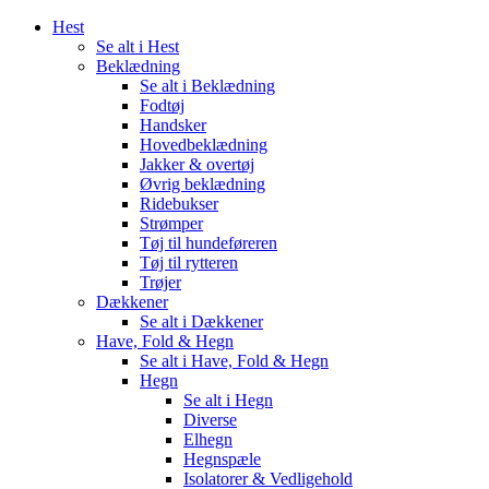
Hest
Se alt i Hest
Beklædning
Se alt i Beklædning
Fodtøj
Handsker
Hovedbeklædning
Jakker & overtøj
Øvrig beklædning
Ridebukser
Strømper
Tøj til hundeføreren
Tøj til rytteren
Trøjer
Dækkener
Se alt i Dækkener
Have, Fold & Hegn
Se alt i Have, Fold & Hegn
Hegn
Se alt i Hegn
Diverse
Elhegn
Hegnspæle
Isolatorer & Vedligehold