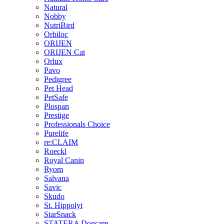
Natural
Nobby
NutriBird
Orbiloc
ORIJEN
ORIJEN Cat
Orlux
Pavo
Pedigree
Pet Head
PetSafe
Plospan
Prestige
Professionals Choice
Purelife
re:CLAIM
Roeckl
Royal Canin
Ryom
Salvana
Savic
Skudo
St. Hippolyt
StarSnack
STATERA Dogcare