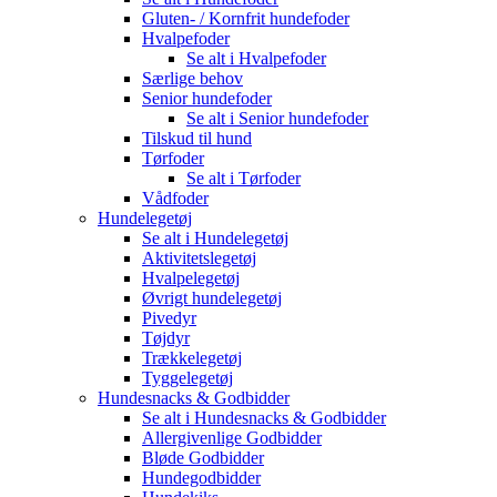
Gluten- / Kornfrit hundefoder
Hvalpefoder
Se alt i Hvalpefoder
Særlige behov
Senior hundefoder
Se alt i Senior hundefoder
Tilskud til hund
Tørfoder
Se alt i Tørfoder
Vådfoder
Hundelegetøj
Se alt i Hundelegetøj
Aktivitetslegetøj
Hvalpelegetøj
Øvrigt hundelegetøj
Pivedyr
Tøjdyr
Trækkelegetøj
Tyggelegetøj
Hundesnacks & Godbidder
Se alt i Hundesnacks & Godbidder
Allergivenlige Godbidder
Bløde Godbidder
Hundegodbidder