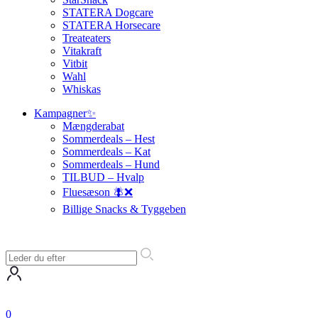
STATERA Dogcare
STATERA Horsecare
Treateaters
Vitakraft
Vitbit
Wahl
Whiskas
Kampagner✨
Mængderabat
Sommerdeals – Hest
Sommerdeals – Kat
Sommerdeals – Hund
TILBUD – Hvalp
Fluesæson 🪰❌
Billige Snacks & Tyggeben
0