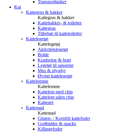
Transporttasker
Kat
Kattegrus & bakker
Kattegrus & bakker
Kattebakker- & toiletter
Kattegrus
Tilbehør til kattetoiletter
Kattelegetøj
Kattelegetøj
Aktivitetslegetøj
Bolde
Kradsetræ & bræt
Legetøj til sanserne
Mus & plysdyr
Øvrigt kattelegetøj
Kattelemme
Kattelemme
Kattelem med chip
Kattelem uden chip
Kattenet
Kattemad
Kattemad
Gluten- / Kornfrit kattefoder
Godbidder & snacks
Killingefoder