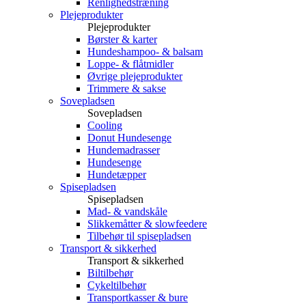
Renlighedstræning
Plejeprodukter
Plejeprodukter
Børster & karter
Hundeshampoo- & balsam
Loppe- & flåtmidler
Øvrige plejeprodukter
Trimmere & sakse
Sovepladsen
Sovepladsen
Cooling
Donut Hundesenge
Hundemadrasser
Hundesenge
Hundetæpper
Spisepladsen
Spisepladsen
Mad- & vandskåle
Slikkemåtter & slowfeedere
Tilbehør til spisepladsen
Transport & sikkerhed
Transport & sikkerhed
Biltilbehør
Cykeltilbehør
Transportkasser & bure