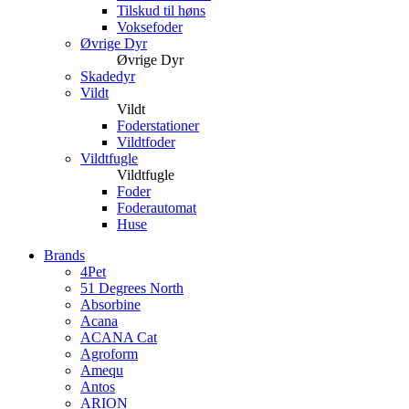
Tilskud til høns
Voksefoder
Øvrige Dyr
Øvrige Dyr
Skadedyr
Vildt
Vildt
Foderstationer
Vildtfoder
Vildtfugle
Vildtfugle
Foder
Foderautomat
Huse
Brands
4Pet
51 Degrees North
Absorbine
Acana
ACANA Cat
Agroform
Amequ
Antos
ARION