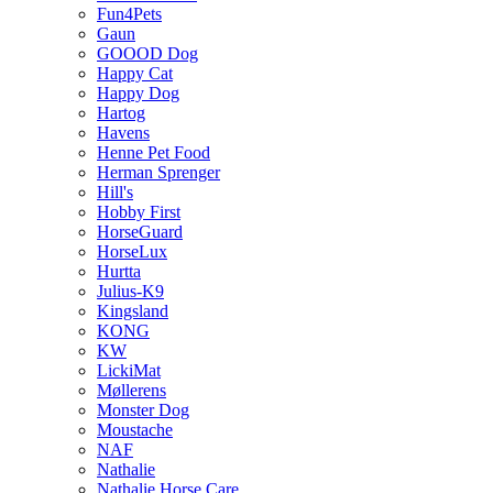
Fun4Pets
Gaun
GOOOD Dog
Happy Cat
Happy Dog
Hartog
Havens
Henne Pet Food
Herman Sprenger
Hill's
Hobby First
HorseGuard
HorseLux
Hurtta
Julius-K9
Kingsland
KONG
KW
LickiMat
Møllerens
Monster Dog
Moustache
NAF
Nathalie
Nathalie Horse Care