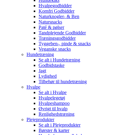
Hundekiks
Hvalpegodbidder
Kornfri Godbidder
Naturknogler- & Ben
Natursnacks
Paté & pølser
Tandplejende Godbidder
Træningsgodbidder
Tyggeben-, pinde & snacks
Veganske snacks
Hundetræning
Se alt i Hundetræning
Godbidstaske
Jagt
Lydighed
Tilbehør til hundetræning
Hvalpe
Se alt i Hvalpe
Hvalpelegetøj
Hvalpeshampoo
Øvrigt til hvalp
Renlighedstræning
Plejeprodukter
Se alt i Plejeprodukter
Børster & karter