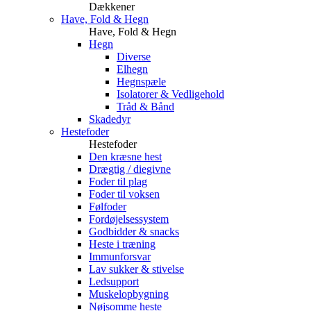
Dækkener
Have, Fold & Hegn
Have, Fold & Hegn
Hegn
Diverse
Elhegn
Hegnspæle
Isolatorer & Vedligehold
Tråd & Bånd
Skadedyr
Hestefoder
Hestefoder
Den kræsne hest
Drægtig / diegivne
Foder til plag
Foder til voksen
Følfoder
Fordøjelsessystem
Godbidder & snacks
Heste i træning
Immunforsvar
Lav sukker & stivelse
Ledsupport
Muskelopbygning
Nøjsomme heste