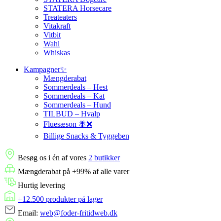
STATERA Horsecare
Treateaters
Vitakraft
Vitbit
Wahl
Whiskas
Kampagner✨
Mængderabat
Sommerdeals – Hest
Sommerdeals – Kat
Sommerdeals – Hund
TILBUD – Hvalp
Fluesæson 🪰❌
Billige Snacks & Tyggeben
Besøg os i én af vores
2 butikker
Mængderabat på +99% af alle varer
Hurtig levering
+12.500 produkter på lager
Email:
web@foder-fritidweb.dk