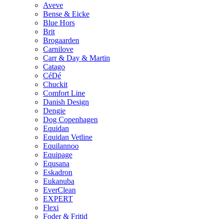
Aveve
Bense & Eicke
Blue Hors
Brit
Brogaarden
Carnilove
Carr & Day & Martin
Catago
CéDé
Chuckit
Comfort Line
Danish Design
Dengie
Dog Copenhagen
Equidan
Equidan Vetline
Equilannoo
Equipage
Equsana
Eskadron
Eukanuba
EverClean
EXPERT
Flexi
Foder & Fritid