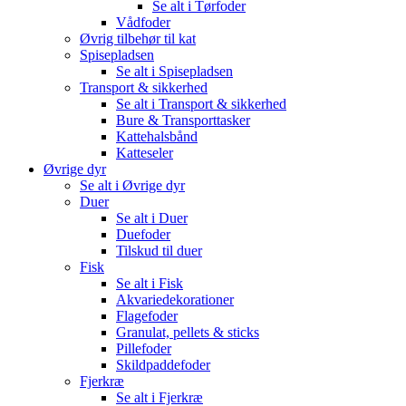
Se alt i Tørfoder
Vådfoder
Øvrig tilbehør til kat
Spisepladsen
Se alt i Spisepladsen
Transport & sikkerhed
Se alt i Transport & sikkerhed
Bure & Transporttasker
Kattehalsbånd
Katteseler
Øvrige dyr
Se alt i Øvrige dyr
Duer
Se alt i Duer
Duefoder
Tilskud til duer
Fisk
Se alt i Fisk
Akvariedekorationer
Flagefoder
Granulat, pellets & sticks
Pillefoder
Skildpaddefoder
Fjerkræ
Se alt i Fjerkræ