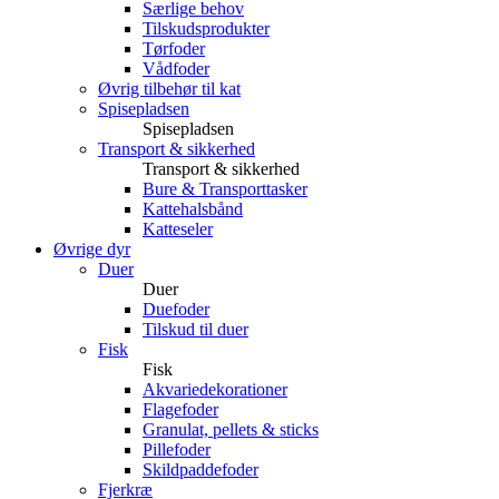
Særlige behov
Tilskudsprodukter
Tørfoder
Vådfoder
Øvrig tilbehør til kat
Spisepladsen
Spisepladsen
Transport & sikkerhed
Transport & sikkerhed
Bure & Transporttasker
Kattehalsbånd
Katteseler
Øvrige dyr
Duer
Duer
Duefoder
Tilskud til duer
Fisk
Fisk
Akvariedekorationer
Flagefoder
Granulat, pellets & sticks
Pillefoder
Skildpaddefoder
Fjerkræ