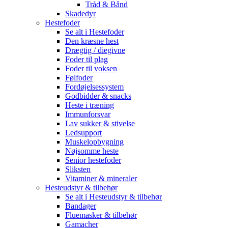
Tråd & Bånd
Skadedyr
Hestefoder
Se alt i Hestefoder
Den kræsne hest
Drægtig / diegivne
Foder til plag
Foder til voksen
Følfoder
Fordøjelsessystem
Godbidder & snacks
Heste i træning
Immunforsvar
Lav sukker & stivelse
Ledsupport
Muskelopbygning
Nøjsomme heste
Senior hestefoder
Sliksten
Vitaminer & mineraler
Hesteudstyr & tilbehør
Se alt i Hesteudstyr & tilbehør
Bandager
Fluemasker & tilbehør
Gamacher