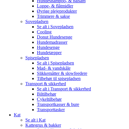
Hundeshampoo- & balsam
Loppe- & flåtmidler
Øvrige plejeprodukter
Trimmere & sakse
Sovepladsen
Se alt i Sovepladsen
Cooling
Donut Hundesenge
Hundemadrasser
Hundesenge
Hundetæpper
Spisepladsen
Se alt i Spisepladsen
Mad- & vandskåle
Slikkemåtter & slowfeedere
Tilbehør til spisepladsen
Transport & sikkerhed
Se alt i Transport & sikkerhed
Biltilbehør
Cykeltilbehør
Transportkasser & bure
Transporttasker
Kat
Se alt i Kat
Kattegrus & bakker