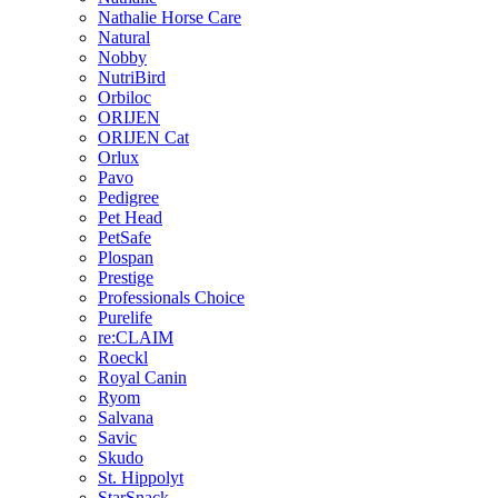
Nathalie Horse Care
Natural
Nobby
NutriBird
Orbiloc
ORIJEN
ORIJEN Cat
Orlux
Pavo
Pedigree
Pet Head
PetSafe
Plospan
Prestige
Professionals Choice
Purelife
re:CLAIM
Roeckl
Royal Canin
Ryom
Salvana
Savic
Skudo
St. Hippolyt
StarSnack