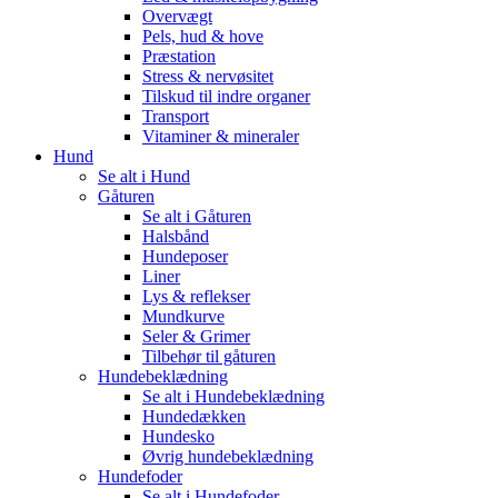
Overvægt
Pels, hud & hove
Præstation
Stress & nervøsitet
Tilskud til indre organer
Transport
Vitaminer & mineraler
Hund
Se alt i Hund
Gåturen
Se alt i Gåturen
Halsbånd
Hundeposer
Liner
Lys & reflekser
Mundkurve
Seler & Grimer
Tilbehør til gåturen
Hundebeklædning
Se alt i Hundebeklædning
Hundedækken
Hundesko
Øvrig hundebeklædning
Hundefoder
Se alt i Hundefoder