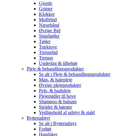
Gjorde
Grimer
Klokker
Muffebid
Næsebånd
Øvrige Bid
Stigebøjler
Tøjler
Træktove
Trensebid
Trenser
Underlag & tilbehør
Pleje & behandlingsprodukter
Se alt i Pleje & behandlingsprodukter
Man- & halepleje
Øvrige plejeprodukter
Pels- & hudpleje
Plejemidler til hove
Shampoo & balsam
Strigler & børster
Vedligehold af udstyr & stald
Rytterudstyr
Se alt i Rytterudstyr
Fodtøj
Handsker