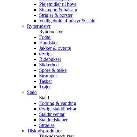
Plejemidler til hove
Shampoo & balsam
Strigler & børster
Vedligehold af udstyr & stald
Rytterudstyr
Rytterudstyr
Fodtøj
Handsker
Jakker & overtøj
Øvrigt
Ridebukser
Sikkerhed
Spore & piske
Strømper
Tasker
Trøjer
Stald
Stald
Fodring & vanding
Øvrigt staldtilbehør
Staldinventar
Staldredskaber
Strøelse
Tilskudsprodukter
Tilskudsprodukter