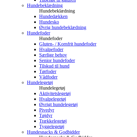
Hundebeklædning
Hundebeklædning
Hundedækken
Hundesko
Øvrig hundebeklædning
Hundefoder
Hundefoder
Gluten- / Kornfrit hundefoder
Hvalpefoder
Særlige behov
Senior hundefoder
Tilskud til hund
Tørfoder
Vådfoder
Hundelegetøj
Hundelegetøj
Aktivitetslegetøj
Hvalpelegetøj
Øvrigt hundelegetøj
Pivedyr
Tøjdyr
Trækkelegetøj
Tyggelegetøj
Hundesnacks & Godbidder