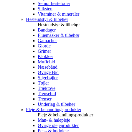
Senior hestefoder
Sliksten
Vitaminer & mineraler
Hesteudstyr & tilbehør
Hesteudstyr & tilbehør
Bandager
Fluemasker & tilbehør
Gamacher
Gjorde
Grimer
Klokker
Muffebid
Næsebånd
Øvrige Bid
Stigebøjler
Tøjler
Træktove
Trensebid
Trenser
Underlag & tilbehør
Pleje & behandlingsprodukter
Pleje & behandlingsprodukter
Man- & halepleje
Øvrige plejeprodukter
Pels- & hudpleje