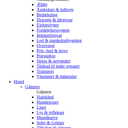
Ældre
Åndedræt & luftveje
Bedækning
Drægtig & diegivne
Elektrolytter
Fordøjelsessystem
Immunforsvar
Led & muskelopbygning
Overvægt
Pels, hud & hove
Præstation
Stress & nervøsitet
Tilskud til indre organer
Transport
Vitaminer & mineraler
Hund
Gåturen
Gåturen
Halsbånd
Hundeposer
Liner
Lys & reflekser
Mundkurve
Seler & Grimer
Tilbehør til gåturen