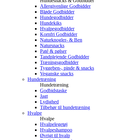
Hundesnacks & Godbidder
Allergivenlige Godbidder
Bløde Godbidder
Hundegodbidder
Hundekiks
Hvalpegodbidder
Kornfri Godbidder
Naturknogler- & Ben
Natursnacks
Paté & pølser
Tandplejende Godbidder
Træningsgodbidder
Tyggeben-, pinde & snacks
Veganske snacks
Hundetræning
Hundetræning
Godbidstaske
Jagt
Lydighed
Tilbehør til hundetræning
Hvalpe
Hvalpe
Hvalpelegetøj
Hvalpeshampoo
Øvrigt til hvalp