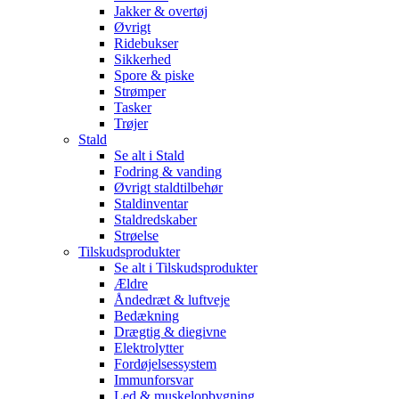
Jakker & overtøj
Øvrigt
Ridebukser
Sikkerhed
Spore & piske
Strømper
Tasker
Trøjer
Stald
Se alt i Stald
Fodring & vanding
Øvrigt staldtilbehør
Staldinventar
Staldredskaber
Strøelse
Tilskudsprodukter
Se alt i Tilskudsprodukter
Ældre
Åndedræt & luftveje
Bedækning
Drægtig & diegivne
Elektrolytter
Fordøjelsessystem
Immunforsvar
Led & muskelopbygning