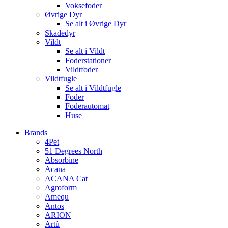
Voksefoder
Øvrige Dyr
Se alt i Øvrige Dyr
Skadedyr
Vildt
Se alt i Vildt
Foderstationer
Vildtfoder
Vildtfugle
Se alt i Vildtfugle
Foder
Foderautomat
Huse
Brands
4Pet
51 Degrees North
Absorbine
Acana
ACANA Cat
Agroform
Amequ
Antos
ARION
Artù