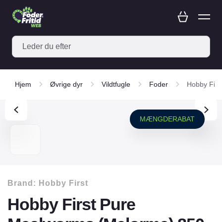
Hjem
Øvrige dyr
Vildtfugle
Foder
Hobby Firs
MÆNGDERABAT
Brand:
Hobby First
Hobby First Pure