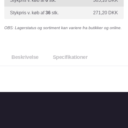
Stykpris v. køb af
6
stk.
305,10
DKK
Stykpris v. køb af
36
stk.
271,20
DKK
OBS: Lagerstatus og sortiment kan variere fra butikker og online.
Beskrivelse
Specifikationer