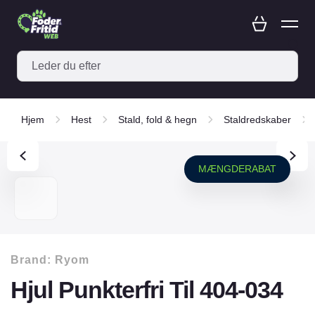
Hjem
Hest
Stald, fold & hegn
Staldredskaber
MÆNGDERABAT
Brand:
Ryom
Hjul Punkterfri Til 404-034