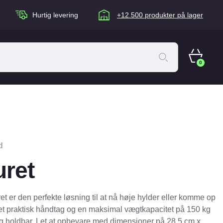
Hurtig levering
+12.500 produkter på lager
0
ACANA Cat
Artù
Brogaarden
d
Chuckit
uret
agen
Equidan
Eskadron
t er den perfekte løsning til at nå høje hylder eller komme op
Foder & Fritid
 et praktisk håndtag og en maksimal vægtkapacitet på 150 kg
og holdbar. Let at opbevare med dimensioner på 28,5 cm x
Happy Dog