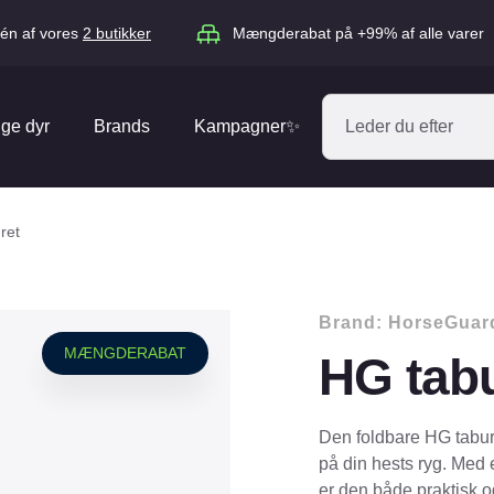
én af vores
2 butikker
Mængderabat på +99% af alle varer
ige dyr
Brands
Kampagner✨
Absorbine
Acana
ret
Antos
ARION
Blue Hors
Brit
Brand:
HorseGuar
Diverse
Catago
CéDé
MÆNGDERABAT
HG tab
Elhegn
Dengie
Dog Copenh
Equipage
Equsana
Hegnspæle
Den foldbare HG tabure
EXPERT
Flexi
på din hests ryg. Med
Isolatorer & Vedligehold
er den både praktisk 
GOOOD Dog
Happy Cat