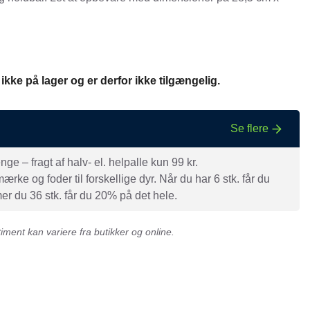
nger
Hill's
Julius-K9
Møllerens
 ikke på lager og er derfor ikke tilgængelig.
Nathalie Horse Care
ORIJEN
Se flere
Pet Head
e – fragt af halv- el. helpalle kun 99 kr.
s Choice
Purelife
rke og foder til forskellige dyr. Når du har 6 stk. får du
Salvana
r du 36 stk. får du 20% på det hele.
STATERA Dogcare
ment kan variere fra butikker og online.
Wahl