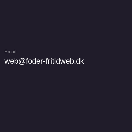
Email:
web@foder-fritidweb.dk