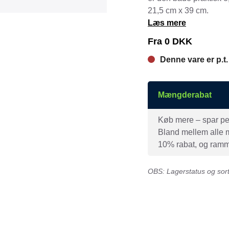
Tråd & Bånd
21,5 cm x 39 cm.
Henne Pet Food
Herman Spre
Læs mere
HorseLux
Hurtta
Fra
0
DKK
KW
LickiMat
Denne vare er p.t.
NAF
Nathalie
NutriBird
Orbiloc
Mængderabat
Pavo
Pedigree
Køb mere – spar peng
Prestige
Professional
Bland mellem alle mæ
Royal Canin
Ryom
10% rabat, og ramme
St. Hippolyt
StarSnack
OBS: Lagerstatus og sorti
Vitakraft
Vitbit